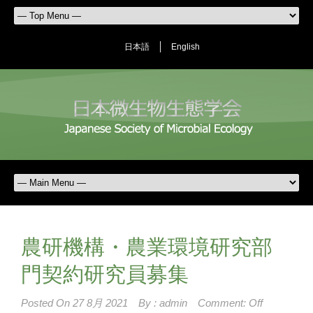
日本語
English
農研機構・農業環境研究部
門契約研究員募集
Posted On
27 8月 2021
By :
admin
Comment: Off