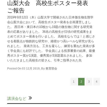
山梨大会 高校生ポスター発表
ご報告
2019年9月12日（木）山梨大学で開催された日本微生物生態学
会山梨大会において、高校生ポスター発表を企画運営しまし
た。 西日本・東日本の10校から19題の微生物に関する研究発
表の応募がありました。 36名の高校生が日頃の研究成果をま
とめてポスター発表を行いました。 高校生ならでは！と感じさ
せる着眼点が独創的な研究や、緻密かつ高レベルな研究が見ら
れました。 発表方法も、工夫を凝らし、練習を重ねた発表が多
く学会員にも好評でした。 学会員による投票審査の結果、最優
秀ポスター賞が1演題、優秀賞が3演題選出されました。 参加
いただきました高校生の皆さん、引率ご指導された先
Posted On
03 12月 2019
,
By
教育部会
1
2
3
4
講演会など