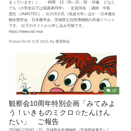
まっています））。 ・時間 13：00～15：30 ・対象 どなた
でも（小学生以下は保護者同伴） ・定員30名 ・講師 中島
悠氏（JAMSTEC）、出川洋介氏（筑波大学）ほか ・日本微生
物生態学会、日本菌学会、茨城県立自然博物館の共催イベント
です。 以下のサイトから申し込み可能です。
https://www.nat.mus
Posted On
02 11月 2022
,
By
教育部会
off
観察会10周年特別企画「みてみよ
う！いきものミクロ☆たんけん
たい」 ご報告
2019年12月8日（日）茨城県自然博物館（茨城県坂東市）に