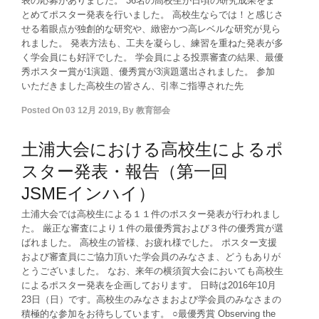
表の応募がありました。 36名の高校生が日頃の研究成果をま
とめてポスター発表を行いました。 高校生ならでは！と感じさ
せる着眼点が独創的な研究や、緻密かつ高レベルな研究が見ら
れました。 発表方法も、工夫を凝らし、練習を重ねた発表が多
く学会員にも好評でした。 学会員による投票審査の結果、最優
秀ポスター賞が1演題、優秀賞が3演題選出されました。 参加
いただきました高校生の皆さん、引率ご指導された先
Posted On
03 12月 2019
,
By
教育部会
土浦大会における高校生によるポ
スター発表・報告（第一回
JSMEインハイ）
土浦大会では高校生による１１件のポスター発表が行われまし
た。 厳正な審査により１件の最優秀賞および３件の優秀賞が選
ばれました。 高校生の皆様、お疲れ様でした。 ポスター支援
および審査員にご協力頂いた学会員のみなさま、どうもありが
とうございました。 なお、来年の横須賀大会においても高校生
によるポスター発表を企画しております。 日時は2016年10月
23日（日）です。高校生のみなさまおよび学会員のみなさまの
積極的な参加をお待ちしています。 ○最優秀賞 Observing the