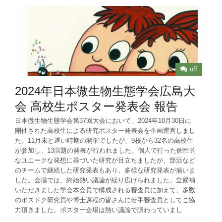
off
2024年日本微生物生態学会広島大
会 高校生ポスター発表会 報告
日本微生物生態学会第37回大会において、2024年10月30日に
開催された高校生による研究ポスター発表会を企画運営しまし
た。11月末と遅い時期の開催でしたが、9校から32名の高校生
が参加し、13演題の発表が行われました。個人で行った個性的
なユニークな発想に基づいた研究が目立ちましたが、部活など
のチームで継続した研究発表もあり、多様な研究発表が揃いま
した。会場では、終始熱い議論が繰り広げられました。立候補
いただきました学会本会員で構成される審査員に加えて、多数
のポスドク研究員や博士課程の皆さんに若手審査員としてご協
力頂きました。ポスター会場は熱い議論で賑わっていまし