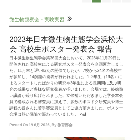
微生物観察会・実験実習
2023年日本微生物生態学会浜松大
会 高校生ポスター発表会 報告
日本微生物生態学会第36回大会において、2023年11月29日に
開催された高校生による研究ポスター発表会を企画運営しまし
た。11月末と遅い時期の開催でしたが、7校から24名の高校生
が参加し、14演題の発表が行われました。1–2年生（19名）に
よるスタートしたばかりの研究や3年生による長期間に及ぶ研
究の成果など多様な研究発表が揃いました。会場では、終始熱
い議論が繰り広げられました。立候補いただきました学会本会
員で構成される審査員に加えて、多数のポスドク研究員や博士
課程の皆さんに若手審査員としてご協力頂きました。ポスター
会場は熱い議論で賑わっていました。 <&l
Posted On
19 6月 2026
,
By
教育部会