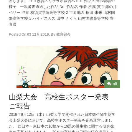
謝します。 ＜＜協賛のリケラボ報告へ＞＞ 作品の展示会場の
様子 一次審査通過した作品 No. 作品名 作者 所属 賞 1 海の月
ベリー 巴菜 横須賀学院高等学校 2 世界地図 稲田 未来 山村国
際高等学校 3 ハイビスカス 田中 さくら 山村国際高等学校 審
査員
Posted On
03 12月 2019
,
By
教育部会
off
山梨大会 高校生ポスター発表
ご報告
2019年9月12日（木）山梨大学で開催された日本微生物生態学
会山梨大会において、高校生ポスター発表を企画運営しまし
た。 西日本・東日本の10校から19題の微生物に関する研究発