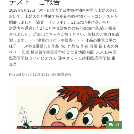
テスト ご報告
2019年9月12日（木）山梨大学日本微生物生態学会山梨大会に
おいて、山梨大会と共催で特別企画微生物アートコンテストを
開催しました（協賛 リケラボ）。21点の応募作品があり、一
次選考を通過した17点と審査対象外の特別参加作品3点が展示
されました。 詳細はこちらをご覧ください。皆様のご協力を感
謝します。 ＜＜協賛のリケラボ報告へ＞＞ 作品の展示会場の
様子 一次審査通過した作品 No. 作品名 作者 所属 賞 1 海の月
ベリー 巴菜 横須賀学院高等学校 2 世界地図 稲田 未来 山村国
際高等学校 3 ハイビスカス 田中 さくら 山村国際高等学校 審
査員
Posted On
03 12月 2019
,
By
教育部会
off