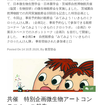
て、日本微生物生態学会・日本菌学会・茨城県自然博物館共催
（協賛：生物技研）の微生物観察会を実施しました。 茨城菌自
然博物館での共同実施観察会10回目を記念した特別企画とし
て、今回は、事前予約制の観察会『みてみよう！いきものミク
ロ☆たんけん隊』（企画1)と、事前予約なしで参加できる観察
コーナー『みてみよう！いきものミクロ☆ラボ』（企画2）や
展示スペースでのスポットトーク（企画3）を並行して開催し
ました。 ★企画1★ 自然観察会『みてみよう！いきものミ
クロ☆たんけん隊』 事前登録された参加者と口
Posted On
14 10月 2020
,
By
教育部会
off
共催 特別企画微生物アートコン