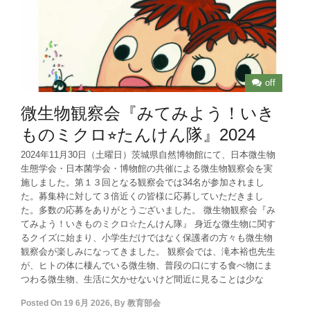
off
微生物観察会『みてみよう！いき
ものミクロ⭐︎たんけん隊』2024
2024年11月30日（土曜日）茨城県自然博物館にて、日本微生物
生態学会・日本菌学会・博物館の共催による微生物観察会を実
施しました。第１３回となる観察会では34名が参加されまし
た。募集枠に対して３倍近くの皆様に応募していただきまし
た。多数の応募をありがとうございました。 微生物観察会『み
てみよう！いきものミクロ☆たんけん隊』 身近な微生物に関す
るクイズに始まり、小学生だけではなく保護者の方々も微生物
観察会が楽しみになってきました。 観察会では、滝本裕也先生
が、ヒトの体に棲んでいる微生物、普段の口にする食べ物にま
つわる微生物、生活に欠かせないけど間近に見ることは少な
Posted On
19 6月 2026
,
By
教育部会