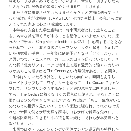
選定して頂き誠にありがとうございます。審査して頂きました先
生方ならびに関係者の皆様に心より御礼申し上げます。
また「僕に推薦させてもらえませんか？」と男前に誘って下さ
った海洋研究開発機構（JAMSTEC）稲垣史生博士、公私ともに支
えてくれた家族に心より感謝致します。
本学会に入会した学生当時は、将来研究者として生きること
も、名誉な賞を頂く日が来ることも想像していませんでした。流
れの中で米国J. Craig Venter Institute（JCVI）に勤務することとな
った私でしたが、渡米直後にリーマンショックが起き、予定して
いた研究費が消失し、一年後に解雇予定となり「どうしよう。」
と思いつつ、テニスとポーカー三昧の日々を送っていました。そ
んな折「北カリフォルニアに地球上で最も還元的で強アルカリの
水があちこち湧き出るThe Cedarsという場所がある。」と聞き、
「生命はいないだろうけど、もしいたら面白い。時間もあるし、
ロードトリップして、ワイナリーを巡って、The Cedarsでキャン
プして、サンプリングもするか！」と遊び感覚で出向きました。
でも、The Cedarsに着くなりその景色に圧倒され、至るところに
湧き出る水の高すぎるpHと低すぎるEhに慄き「もし、生命がいる
のならその世界を見たい！」という衝動に駆られ、それからは慣
れない米国で何とか研究費を獲得し（おかげで解雇を免れ）、こ
の超極限環境に生きる生命の謎を追い続け、それらが本受賞へと
繋がりました。
米国ではクオラムセンシングや固体マンガン還元菌を発見した