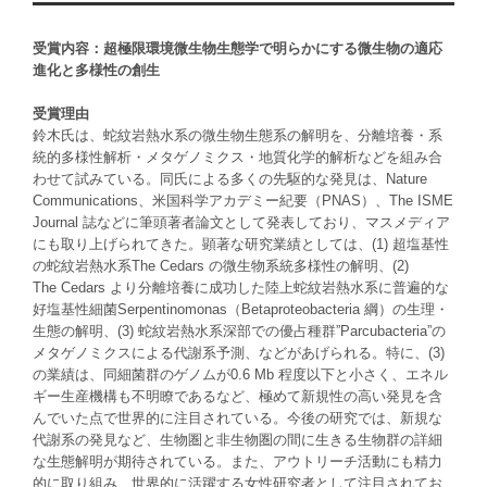
受賞内容：超極限環境微生物生態学で明らかにする微生物の適応
進化と多様性の創生
受賞理由
鈴木氏は、蛇紋岩熱水系の微生物生態系の解明を、分離培養・系
統的多様性解析・メタゲノミクス・地質化学的解析などを組み合
わせて試みている。同氏による多くの先駆的な発見は、Nature
Communications、米国科学アカデミー紀要（PNAS）、The ISME
Journal 誌などに筆頭著者論文として発表しており、マスメディア
にも取り上げられてきた。顕著な研究業績としては、(1) 超塩基性
の蛇紋岩熱水系The Cedars の微生物系統多様性の解明、(2)
The Cedars より分離培養に成功した陸上蛇紋岩熱水系に普遍的な
好塩基性細菌Serpentinomonas（Betaproteobacteria 綱）の生理・
生態の解明、(3) 蛇紋岩熱水系深部での優占種群”Parcubacteria”の
メタゲノミクスによる代謝系予測、などがあげられる。特に、(3)
の業績は、同細菌群のゲノムが0.6 Mb 程度以下と小さく、エネル
ギー生産機構も不明瞭であるなど、極めて新規性の高い発見を含
んでいた点で世界的に注目されている。今後の研究では、新規な
代謝系の発見など、生物圏と非生物圏の間に生きる生物群の詳細
な生態解明が期待されている。また、アウトリーチ活動にも精力
的に取り組み、世界的に活躍する女性研究者として注目されてお