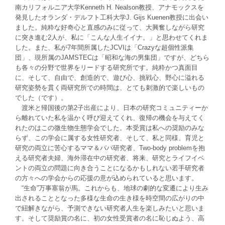
南カリフォルニア大学Kenneth H. Nealson教授、アナモックスを
発見したオランダ・デルフト工科大学J. Gijs Kuenen教授に出会い
ました。純粋な好奇心と直感のみに従って、大興奮しながら研究
に突き進む2人が、私に「こんな人生イイナ。」と思わせてくれま
した。また、私が7年間所属したJCVIは「Crazyな超個性派集
団」、現所属のJAMSTECは「昭和な海の男集団」ですが、どちら
も各々の分野で世界をリードする研究所です。純粋かつ真面目
に、そして、自由で、創造的で、遊び心、挑戦心、野心に溢れる
研究姿勢を貫く両研究所での時間は、とても刺激的で楽しいもの
でした（です）。
渡米と帰国後の第2子出産により、日本の研究コミュニティーか
ら離れていた私を温かく呼び迎えてくれ、復帰の機会を与えてく
れたのはこの微生物生態学会でした。本受賞は私への奨励のみな
らず、この学会に属する女性研究者、そして、私と同様、育児と
研究の両立に苦心するママ＆パパ研究者、Two-body problemを抱
える研究者夫婦、海外滞在中の研究者、将来、研究とライフイベ
ントの両立の問題に向き合うことになるかもしれない若手研究者
の方々への学会からの応援の意が込められていると思います。
“生命”万事塞翁が馬。これからも、地球の劇的な変遷により生み
出されることとなった多様な生命の生き様を時空間の広がりの中
で紐解きながら、予測できない研究者人生を楽しみたいと思いま
す。そして奨励賞の名に、初の女性受賞者の名に恥じぬよう、高