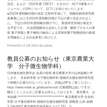
決定」および「2022年度 CREST・さきがけ・ACT-X募集スケ
ジュール」の2件について、以下にお知らせいたします。
●2022年度戦略目標の決定 文部科学省にて、戦略的創造研究推
進事業における2022年度戦略目標が下記の通り決定されまし
た。 下記の2022年度戦略目標の下に、新規研究領域が発足す
る予定です。 社会課題解決を志向した計測・解析プロセスの革
新 量子情報と量子物性の融合による革新的量子制御技術の創成
文理融合による社会変革に向けた人
Posted On
17 3月 2022
,
By
admin
教員公募のお知らせ（東京農業大
学 分子微生物学科）
日本微生物生態学会 会員の皆様 東京農業大学の山本紘輔と申
します。 生命科学部 分子微生物学科 植物共生微生物学研究室
で助教の公募を行なっています。 詳細はHPをご覧ください。
https://www.nodai.ac.jp/about/recruit/ 応募期間は短いですが、
幅広くたくさんのご応募をお待ちしております。 東京農大 山
本紘輔 *************************************** 東京農業大学 生命科
学部 分子微生物学科 植物共生微生物研究室 准教授 山本 紘輔
〒156-8502 東京都世田谷区桜丘 1-1-1 TEL 0