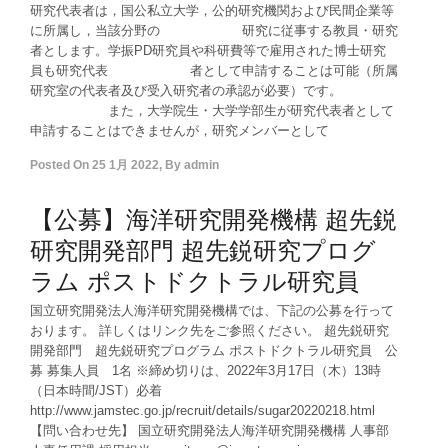
研究代表者は，国公私立大学，公的研究機関および民間企業等
に所属し，当該分野の 研究に従事する教員・研究
者とします。学振PD研究員や科研費等で雇用された博士研究
員も研究代表 者として申請することは可能（所属
研究室の代表者及び受入研究者の承認が必要）です。
また，大学院生・大学学部生が研究代表者として
申請することはできませんが，研究メンバーとして
Posted On
25 1月 2022
,
By
admin
【公募】海洋研究開発機構 超先鋭
研究開発部門 超先鋭研究プログ
ラム ポストドクトラル研究員
国立研究開発法人海洋研究開発機構では、下記の公募を行って
おります。 詳しくはリンク先をご参照ください。 超先鋭研究
開発部門 超先鋭研究プログラム ポストドクトラル研究員 公
募 募集人員 1名 ※締め切りは、2022年3月17日（木）13時
（日本時間/JST）必着
http://www.jamstec.go.jp/recruit/details/sugar20220218.html
【問い合わせ先】 国立研究開発法人海洋研究開発機構 人事部