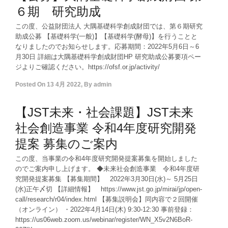
６期 研究助成
この度、公益財団法人 大隅基礎科学創成財団では、第６期研究
助成公募 【基礎科学(一般)】【基礎科学(酵母)】を行うことと
なりましたのでお知らせします。応募期間：2022年5月6日～6
月30日 詳細は大隅基礎科学創成財団HP 研究助成公募要項ペー
ジよりご確認ください。https://ofsf.or.jp/activity/
Posted On
13 4月 2022
,
By
admin
【JST未来・社会課題】JST未来
社会創造事業 令和4年度研究開発
提案 募集のご案内
この度、当事業の令和4年度研究開発提案募集を開始しました
のでご案内申し上げます。 ◆未来社会創造事業 令和4年度研
究開発提案募集 【募集期間】 2022年3月30日(水)～ 5月25日
(水)正午〆切 【詳細情報】 https://www.jst.go.jp/mirai/jp/open-
call/research/r04/index.html 【募集説明会】同内容で２回開催
（オンライン） ・2022年4月14日(木) 9:30-12:30 事前登録：
https://us06web.zoom.us/webinar/register/WN_X5v2N6BoR-