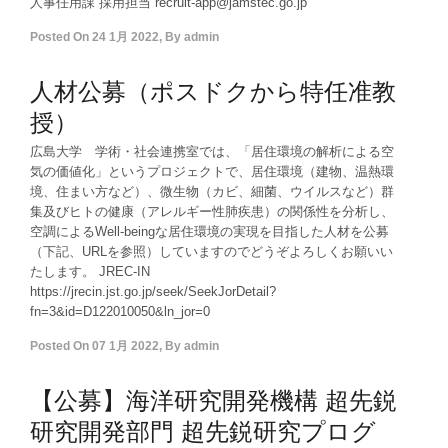
人事任用課 採用担当 recruit-app@jamstec.go.jp
Posted On
24 1月 2022
,
By
admin
人材公募（ポスドクから特任准教
授）
広島大学 学術・社会連携室では、「居住環境の解析による空
気の価値化」というプロジェクトで、居住環境（建物、温熱環
境、住まい方など）、微生物（カビ、細菌、ウイルスなど）群
集及びヒトの健康（アレルギー性肺疾患）の関係性を分析し、
空調によるWell-beingな居住環境の実現を目指した人材を公募
（下記、URLを参照）していますのでどうぞよろしくお願いい
たします。 JREC-IN
https://jrecin.jst.go.jp/seek/SeekJorDetail?
fn=3&id=D122010050&ln_jor=0
Posted On
07 1月 2022
,
By
admin
【公募】海洋研究開発機構 超先鋭
研究開発部門 超先鋭研究プログ