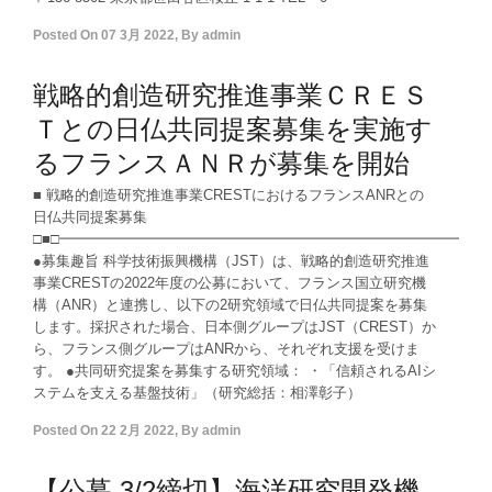
Posted On
07 3月 2022
,
By
admin
戦略的創造研究推進事業ＣＲＥＳ
Ｔとの日仏共同提案募集を実施す
るフランスＡＮＲが募集を開始
■ 戦略的創造研究推進事業CRESTにおけるフランスANRとの
日仏共同提案募集
□■□━━━━━━━━━━━━━━━━━━━━━━━━━━━━━━
●募集趣旨 科学技術振興機構（JST）は、戦略的創造研究推進
事業CRESTの2022年度の公募において、フランス国立研究機
構（ANR）と連携し、以下の2研究領域で日仏共同提案を募集
します。採択された場合、日本側グループはJST（CREST）か
ら、フランス側グループはANRから、それぞれ支援を受けま
す。 ●共同研究提案を募集する研究領域： ・「信頼されるAIシ
ステムを支える基盤技術」（研究総括：相澤彰子）
Posted On
22 2月 2022
,
By
admin
【公募 3/2締切】海洋研究開発機