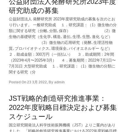
公益財団法人発酵研究所2023年度
研究助成の募集
公益財団法人 発酵研究所 2023年度研究助成の募集を次のとお
り行います。 一般研究助成 １．研究課題：（1）微生物の分
類に関する研究（分離､分類､保存） （2）微
生物の基礎研究（生化学､構造､遺伝､生理､生態､進化 など）
（3）微生物の応用研究（発酵､生理活性物
質､プロバイオティクス､環境保全､バイオエネルギー など）
２．助成金額：300万円（一括払い） ３．助成期間：2年間
（2023年4月〜2025年3月） ４．募集期間：2022年7月1日〜
7月31日 大型研究助成 １．研究課題：（1）微生物の分類に
関する研究（分
Posted On
23 3月 2022
,
By
admin
JST戦略的創造研究推進事業：
2022年度戦略目標決定および募集
スケジュール
国立研究開発法人科学技術振興機構（JST）よりご案内があり
ました、「戦略的創造研究推進事業における2022年度戦略目標