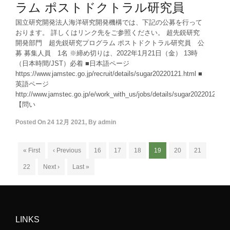
ラム ポストドクトラル研究員
国立研究開発法人海洋研究開発機構では、下記の公募を行って
おります。 詳しくはリンク先をご参照ください。 超先鋭研究
開発部門 超先鋭研究プログラム ポストドクトラル研究員 公
募 募集人員 1名 ※締め切りは、2022年1月21日（金） 13時
（日本時間/JST）必着 ■日本語ページ
https://www.jamstec.go.jp/recruit/details/sugar20220121.html ■
英語ページ
http://www.jamstec.go.jp/e/work_with_us/jobs/details/sugar20220121.ht
【問い
Posted On
24 12月 2021
,
By
admin
« First
‹ Previous
16
17
18
19
20
21
22
Next ›
Last »
LINKS