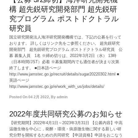
構 超先鋭研究開発部門 超先鋭研
究プログラム ポストドクトラル
研究員
国立研究開発法人海洋研究開発機構では、下記の公募を行って
おります。 詳しくはリンク先をご参照ください。 超先鋭研究
開発部門 超先鋭研究プログラム ポストドクトラル研究員 公
募 募集人員 1名 ※締め切りは、2022年3月2日（水） 13時
（日本時間/JST）必着 ※募集期間内でも適任者が決まり次第
終了します。 ■日本語ページ
http://www.jamstec.go.jp/recruit/details/sugar20220302.html ■
英語ページ
http://www.jamstec.go.jp/e/work_with_us/jobs/details/
Posted On
04 2月 2022
,
By
admin
2022年度共同研究公募のお知らせ
【研究期間】2022年4月1日～2023年3月31日 【公募内容】中高
温微生物を中心に，発酵・環境・病原微生物に関する新しい研
究分野を開拓するための共同研究 【申請資格】申請をおこなう