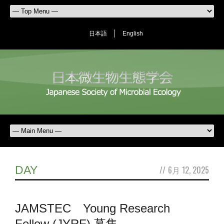
日本語
English
DAY
//
6月 12, 2025
JAMSTEC Young Research
Fellow (JYRF) 募集