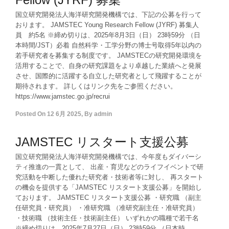
国立研究開発法人海洋研究開発機構では、下記の公募を行って
おります。 JAMSTEC Young Research Fellow (JYRF) 募集人
員 約5名 ※締め切りは、2025年8月3日（日） 23時59分 （日
本時間/JST）必着 自然科学・工学分野の博士号取得5年以内の
若手研究者を募集する制度です。 JAMSTECの研究開発環境を
活用することで、自身の研究課題をより卓越した業績へと発展
させ、国際的に活躍する自立した研究者として飛躍することが
期待されます。 詳しくはリンク先をご参照ください。
https://www.jamstec.go.jp/recrui
Posted On
12 6月 2025
,
By
admin
JAMSTEC リスタート支援公募
国立研究開発法人海洋研究開発機構では、今年度もダイバーシ
ティ推進の一貫として、 出産・育児などのライフイベントで研
究活動を中断した優れた研究者・技術者等に対し、 再スタート
の機会を提供する「JAMSTEC リスタート支援公募」を開始し
ております。 JAMSTEC リスタート支援公募 ・研究職 （副主
任研究員・研究員） ・准研究職 （准研究副主任・准研究員）
・技術職 （技術主任・技術副主任） いずれかの職種で若干名
※締め切りは、2025年7月27日（日） 23時59分 （日本時