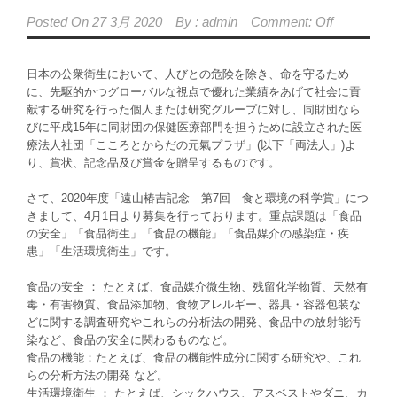
Posted On
27 3月 2020
By :
admin
Comment: Off
日本の公衆衛生において、人びとの危険を除き、命を守るため
に、先駆的かつグローバルな視点で優れた業績をあげて社会に貢
献する研究を行った個人または研究グループに対し、同財団なら
びに平成15年に同財団の保健医療部門を担うために設立された医
療法人社団「こころとからだの元氣プラザ」(以下「両法人」)よ
り、賞状、記念品及び賞金を贈呈するものです。
さて、2020年度「遠山椿吉記念 第7回 食と環境の科学賞」につ
きまして、4月1日より募集を行っております。重点課題は「食品
の安全」「食品衛生」「食品の機能」「食品媒介の感染症・疾
患」「生活環境衛生」です。
食品の安全 ： たとえば、食品媒介微生物、残留化学物質、天然有
毒・有害物質、食品添加物、食物アレルギー、器具・容器包装な
どに関する調査研究やこれらの分析法の開発、食品中の放射能汚
染など、食品の安全に関わるものなど。
食品の機能：たとえば、食品の機能性成分に関する研究や、これ
らの分析方法の開発 など。
生活環境衛生 ： たとえば、シックハウス、アスベストやダニ、カ