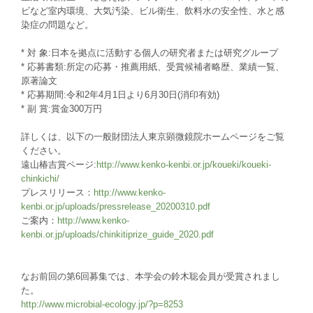
ビなど室内環境、大気汚染、ビル衛生、飲料水の安全性、水と感
染症の問題など。
* 対 象:日本を拠点に活動する個人の研究者または研究グループ
* 応募書類:所定の応募・推薦用紙、受賞候補者略歴、業績一覧、
原著論文
* 応募期間:令和2年4月1日より6月30日(消印有効)
* 副 賞:賞金300万円
詳しくは、以下の一般財団法人東京顕微鏡院ホームページをご覧
ください。
遠山椿吉賞ページ:
http://www.kenko-kenbi.or.jp/koueki/koueki-
chinkichi/
プレスリリース：
http://www.kenko-
kenbi.or.jp/uploads/pressrelease_20200310.pdf
ご案内：
http://www.kenko-
kenbi.or.jp/uploads/chinkitiprize_guide_2020.pdf
なお前回の第6回募集では、本学会の鈴木聡会員が受賞されまし
た。
http://www.microbial-ecology.jp/?p=8253