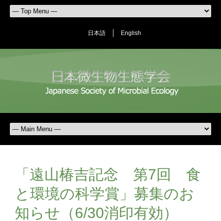
日本語
English
「遠山椿吉記念 第7回 食
と環境の科学賞」募集のお
知らせ（6/30消印有効）