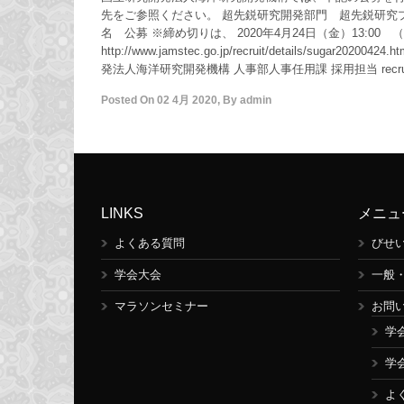
先をご参照ください。 超先鋭研究開発部門 超先鋭研究プ
名 公募 ※締め切りは、 2020年4月24日（金）13:00 
http://www.jamstec.go.jp/recruit/details/sugar2
発法人海洋研究開発機構 人事部人事任用課 採用担当 recruit-app
Posted On
02 4月 2020
,
By
admin
LINKS
メニュ
よくある質問
びせ
学会大会
一般
マラソンセミナー
お問
学
学
よ