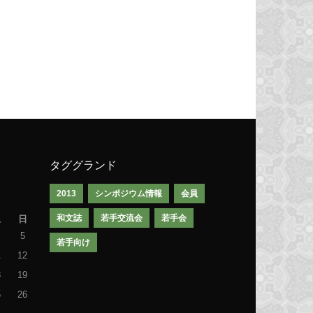
タググランド
2013
シンポジウム情報
会員
和文誌
若手交流会
若手会
土
日
5
若手向け
1
12
8
19
5
26