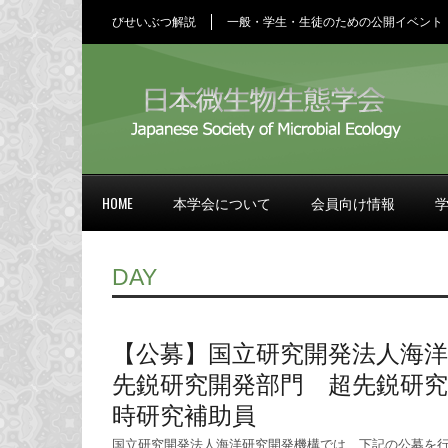
びせいぶつ解説
一般・学生・生徒のための公開イベント
HOME
本学会について
会員向け情報
DAY
【公募】国立研究開発法人海洋
先鋭研究開発部門 超先鋭研究
時研究補助員
国立研究開発法人海洋研究開発機構では、下記の公募を行