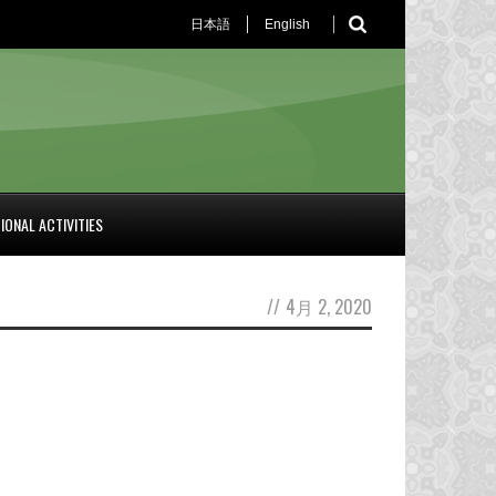
日本語
English
IONAL ACTIVITIES
//
4月 2, 2020