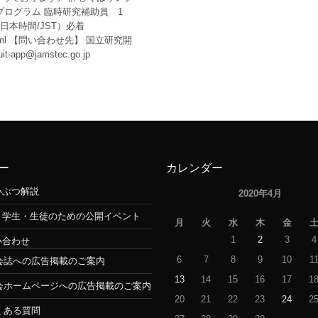
ログラム 臨時研究補助員 1
（日本時間/JST）必着
0200424.html 【問い合わせ先】 国立研究開
@jamstec.go.jp
ー
カレンダー
いぶつ解説
2020年4月
・学生・生徒のための公開イベント
月
火
水
木
金
1
2
3
4
い合わせ
6
7
8
9
10
1
会誌への広告掲載のご案内
13
14
15
16
17
1
会ホームページへの広告掲載のご案内
20
21
22
23
24
2
くある質問