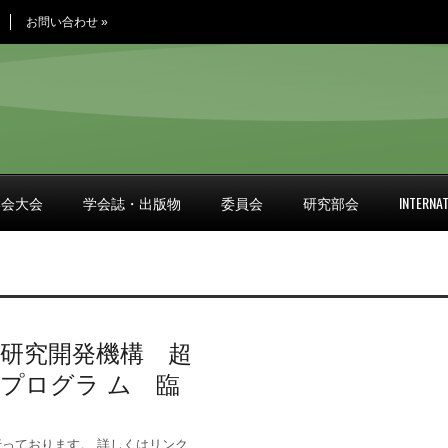
お問い合わせ
»
学会大会
学会誌・出版物
委員会
研究部会
INTERNAT
研究開発機構 超
プログラ ム 臨
っております。 詳しくはリンク