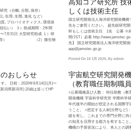
高知コア研究所 技
しくは技術主任
研究（分離､分類､保存）
理､生態､進化 など）
国立研究開発法人海洋研究開発機構で
プロバイオティクス､環境保
先をご参照ください。 超先鋭研究開
一括払い） ３）助成期間：2年間
幹もしくは技術主任 1名 公募 ※締め
1日〜7月31日 大型研究助成 １）研
間/JST）必着 http://www.jamstec.go.
､分類､保存） （2）微生物
先】 国立研究開発法人海洋研究開発機構 
app@jamstec.go.jp
Posted On
18 3月 2020
,
By
admin
会のおしらせ
宇宙航空研究開発機
（教育職任期制職
 日程：2020年9月14日(月)ー
(新潟県新潟市) 詳細は追ってHP
○公募職種及び人数： 特任助教（教
開発機構 宇宙科学研究所 学際科学研
年代後半の開始が想定される国際宇
うこと。 ○想定する人材(分野など
績を有し、これまでの専門分野に拘
の知見を活用する能力を有すること。
機構の予算状況により、本人との調整