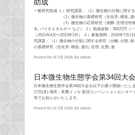
助成
一般研究助成 １）研究課題：（1）微生物の分類に関する
（2）微生物の基礎研究（生化学､構造､遺伝､生
（3）微生物の応用研究（発酵､生理活性物質､
全､バイオエネルギー など） ２）助成金額：300万円（
（2021年4月〜2023年3月） ４）募集期間：2020年7月
究課題：（1）微生物の分類に関する研究（分離
の基礎研究（生化学､構造､遺伝､生理､生態､進
Posted On
18 3月 2020
,
By
admin
日本微生物生態学会第34回大
日本微生物生態学会第34回大会を以下の通り開催いたします。
17日(木) 場所：朱鷺メッセ 新潟コンベンションセンター 
等でお知らせいたします。
Posted On
10 3月 2020
,
By
admin