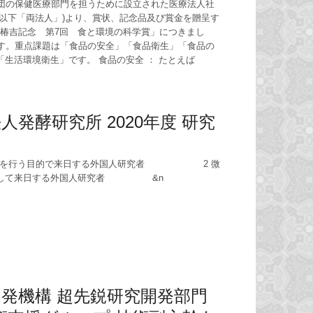
財団の保健医療部門を担うために設立された医療法人社
以下「両法人」)より、賞状、記念品及び賞金を贈呈す
遠山椿吉記念 第7回 食と環境の科学賞」につきまし
ます。重点課題は「食品の安全」「食品衛生」「食品の
生活環境衛生」です。 食品の安全 ： たとえば
発酵研究所 2020年度 研究
る研究を行う目的で来日する外国人研究者 2 微
的として来日する外国人研究者 &n
発機構 超先鋭研究開発部門