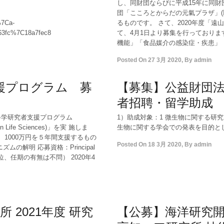
し、同財団ならびに平成15年に同
団「こころとからだの元氣プラザ」(
%7Ca-
るものです。 さて、2020年度「
63fc%7C18a7fec8
て、4月1日より募集を行っており
機能」「食品媒介の感染症・疾患」「
Posted On
27 3月 2020
,
By
admin
援プログラム 募
【募集】公益財団法人
者招聘・留学助成
科学研究者支援プログラム
1）助成対象：1 微生物に関す
am in Life Sciences)」を実 施しま
生物に関する学会での発表を目
て、1000万円を５年間支援するもの
Posted On
18 3月 2020
,
By
admin
解明 応募資格：Principal
職 位、任期の有無は不問） 2020年4
2021年度 研究
【公募】海洋研究開