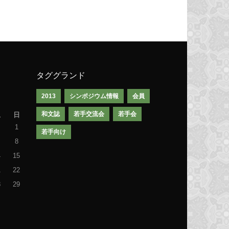
タググランド
2013
シンポジウム情報
会員
和文誌
若手交流会
若手会
土
日
1
若手向け
8
4
15
1
22
8
29