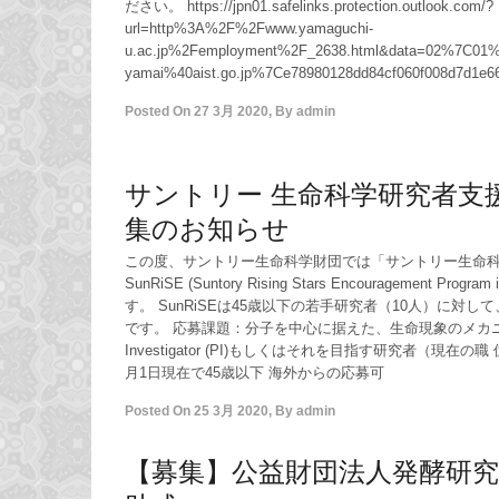
ださい。 https://jpn01.safelinks.protection.outlook.com/?
url=http%3A%2F%2Fwww.yamaguchi-
u.ac.jp%2Femployment%2F_2638.html&data=02%7C01
yamai%40aist.go.jp%7Ce78980128dd84cf060f008d7d1e6
Posted On
27 3月 2020
,
By
admin
サントリー 生命科学研究者支
集のお知らせ
この度、サントリー生命科学財団では「サントリー生命
SunRiSE (Suntory Rising Stars Encouragement Progr
す。 SunRiSEは45歳以下の若手研究者（10人）に対し
です。 応募課題：分子を中心に据えた、生命現象のメカニズムの
Investigator (PI)もしくはそれを目指す研究者（現在の
月1日現在で45歳以下 海外からの応募可
Posted On
25 3月 2020
,
By
admin
【募集】公益財団法人発酵研究所 