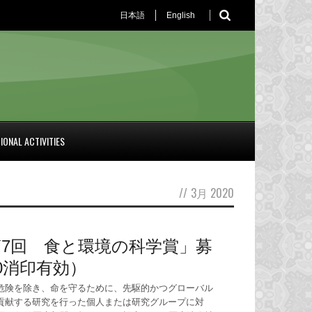
日本語
English
IONAL ACTIVITIES
//
3月 2020
7回 食と環境の科学賞」募
0消印有効）
危険を除き、命を守るために、先駆的かつグローバル
貢献する研究を行った個人または研究グループに対