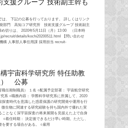
術支援グループ 技術副主幹も
は、 下記の公募を行っております。 詳しくはリンク
発部門 高知コア研究所 技術支援グループ 技術副主
切りは、 2020年5月11日（月）13:00 （日本時
jp/recruit/details/kochi20200511.html 【問い合わせ
人事部人事任用課 採用担当 recruit-
構宇宙科学研究所 特任助教
員） 公募
育職任期制職員） １名 ○配属予定部署： 宇宙航空研究
究系 ○職務内容： 学際科学研究系に所属して、2020
宙探査時代を意識した惑星保護の研究開発や運用を行
)： 微生物に関連する研究経験を持ち国内外で優れた実
ることなく深宇宙探査の将来展開を見据えた上で自身
 ○着任時期： 決定後できるだけ早い時期。ただし、
を要する場合がある。 ○雇用