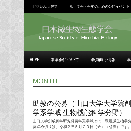
びせいぶつ解説
一般・学生・生徒のための公開イベント
HOME
本学会について
会員向け情報
MONTH
助教の公募（山口大学大学院
学系学域 生物機能科学分野）
山口大学創成科学研究科農学系学域では、環境微生物学分
募締め切りは、令和２年５月２９日（金）（必着）です。