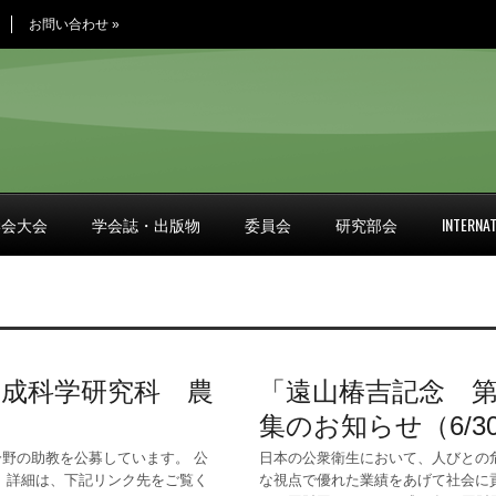
お問い合わせ
»
学会大会
学会誌・出版物
委員会
研究部会
INTERNAT
創成科学研究科 農
「遠山椿吉記念 第
集のお知らせ（6/3
野の助教を公募しています。 公
日本の公衆衛生において、人びとの
 詳細は、下記リンク先をご覧く
な視点で優れた業績をあげて社会に