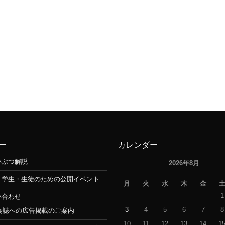
ー
カレンダー
いぶつ解説
2026年8月
・学生・生徒のための公開イベント
月
火
水
木
金
1
い合わせ
3
4
5
6
7
8
会誌への広告掲載のご案内
10
11
12
13
14
1