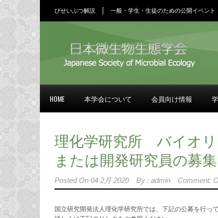
びせいぶつ解説
一般・学生・生徒のための公開イベント
HOME
本学会について
会員向け情報
理化学研究所 バイオリ
または開発研究員の募集
Posted On
04 2月 2020
By :
admin
Comment: O
国立研究開発法人理化学研究所では、下記の公募を行っ