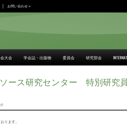
お問い合わせ
»
学会大会
学会誌・出版物
委員会
研究部会
INTERNAT
ソース研究センター 特別研究
ff
ております。