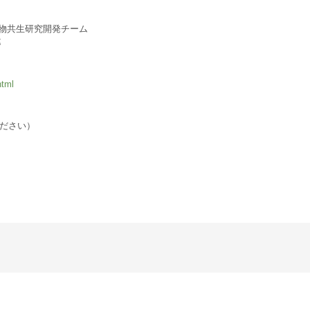
物共生研究開発チーム
募
html
えてください）