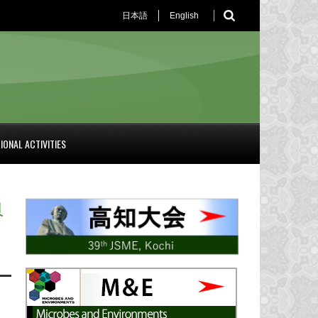
日本語
English
IONAL ACTIVITIES
員