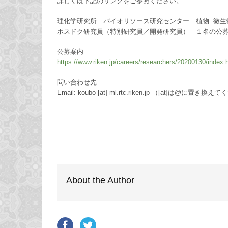
詳しくは下記のリンクをご参照ください。
理化学研究所 バイオリソース研究センター 植物−微生
ポスドク研究員（特別研究員／開発研究員） １名の公
公募案内
https://www.riken.jp/careers/researchers/20200130/index.
問い合わせ先
Email: koubo [at] ml.rtc.riken.jp （[at]は@に置き換
About the Author