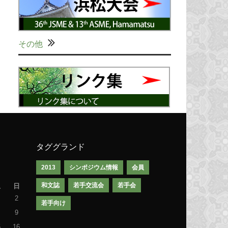
その他
タググランド
2013
シンポジウム情報
会員
和文誌
若手交流会
若手会
土
日
2
若手向け
9
5
16