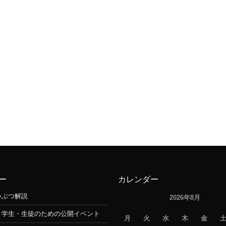
ー
カレンダー
いぶつ解説
2026年8月
・学生・生徒のための公開イベント
月
火
水
木
金