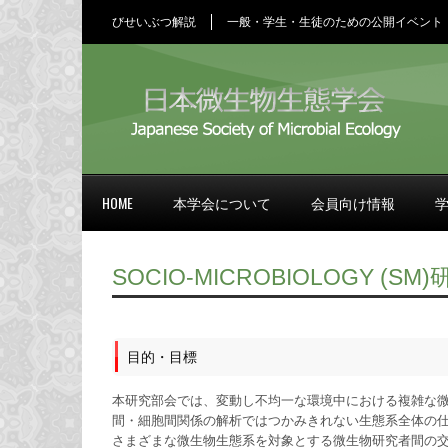
びせいぶつ解説
一般・学生・生徒のための公開イベント
HOME
本学会について
会員向け情報
SOCIO-MICROBIOLOGY (SM
目的・目標
本研究部会では、変動し不均一な環境中における複雑な
間・細胞間関係の解析ではつかみきれない生態系全体の
さまざまな微生物生態系を対象とする微生物研究者間の