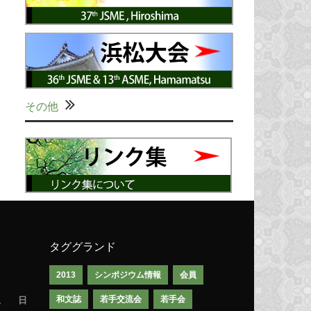
その他
タググランド
2013
シンポジウム情報
会員
和文誌
若手交流会
若手会
土
日