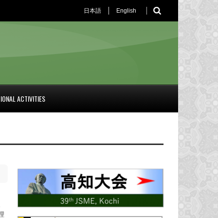
日本語
English
IONAL ACTIVITIES
。
理