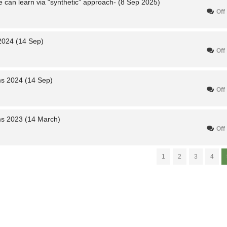
 can learn via “synthetic” approach- (8 Sep 2025)
Off
 2024 (14 Sep)
Off
ms 2024 (14 Sep)
Off
ms 2023 (14 March)
Off
1
2
3
4