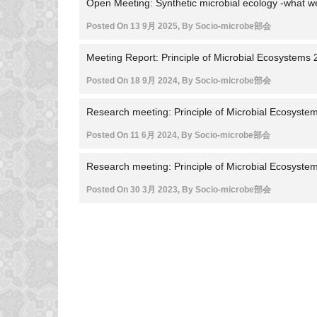
Open Meeting: Synthetic microbial ecology -what we
Posted On
13 9月 2025
,
By
Socio-microbe部会
Meeting Report: Principle of Microbial Ecosystems
Posted On
18 9月 2024
,
By
Socio-microbe部会
Research meeting: Principle of Microbial Ecosyste
Posted On
11 6月 2024
,
By
Socio-microbe部会
Research meeting: Principle of Microbial Ecosyste
Posted On
30 3月 2023
,
By
Socio-microbe部会