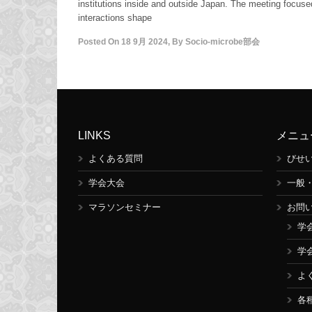
institutions inside and outside Japan. The meeting focuse
interactions shape
Posted On
18 9月 2024
,
By
Socio-microbe部会
LINKS
メニュ
よくある質問
びせ
学会大会
一般
マラソンセミナー
お問
学
学
よ
各