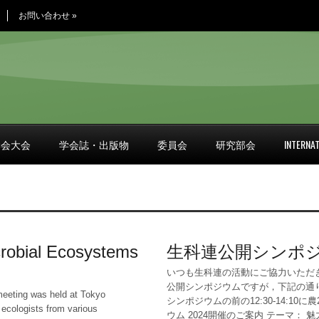
お問い合わせ
»
学会大会
学会誌・出版物
委員会
研究部会
INTERNAT
crobial Ecosystems
生科連公開シンポジ
いつも生科連の活動にご協力いただ
公開シンポジウムですが，下記の通り
meeting was held at Tokyo
シンポジウムの前の12:30-14:1
l ecologists from various
ウム 2024開催のご案内 テーマ：