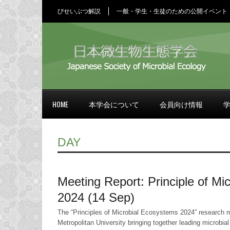
びせいぶつ解説
一般・学生・生徒のための公開イベント
HOME
本学会について
会員向け情報
DAY
Meeting Report: Principle of Mi
2024 (14 Sep)
The “Principles of Microbial Ecosystems 2024” research 
Metropolitan University bringing together leading microbia