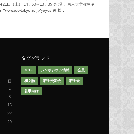
月21日（土） 14：50～18：35 会 場： 東京大学弥生キ
.a.u-tokyo.ac.jp/yayoi/ 後 援：
タググランド
2013
シンポジウム情報
会員
和文誌
若手交流会
若手会
土
日
1
若手向け
8
4
15
1
22
8
29