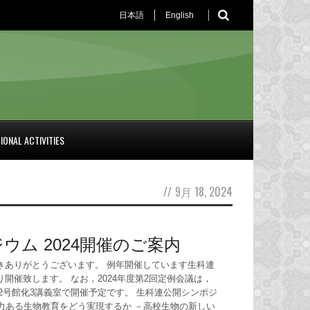
日本語
English
IONAL ACTIVITIES
//
9月 18, 2024
ウム 2024開催のご案内
きありがとうございます。 例年開催しています生科連
開催致します。 なお，2024年度第2回定例会議は，
0に農2号館化3講義室で開催予定です。 生科連公開シンポジ
 魅力ある生物教育をどう実現するか －高校生物の新しい