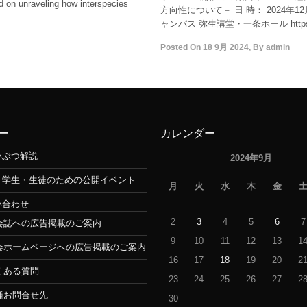
d on unraveling how interspecies
方向性について－ 日 時： 2024年12
ャンパス 弥生講堂・一条ホール https://www
Posted On
18 9月 2024
,
By
admin
ー
カレンダー
いぶつ解説
2024年9月
・学生・生徒のための公開イベント
月
火
水
木
金
い合わせ
2
3
4
5
6
7
会誌への広告掲載のご案内
9
10
11
12
13
1
会ホームページへの広告掲載のご案内
16
17
18
19
20
2
くある質問
23
24
25
26
27
2
種お問合せ先
30