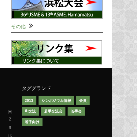
その他
タググランド
2013
シンポジウム情報
会員
和文誌
若手交流会
若手会
土
日
2
若手向け
9
5
16