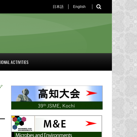
日本語
English
IONAL ACTIVITIES
グ