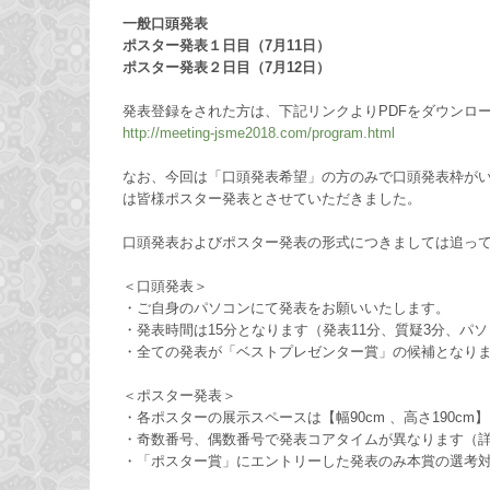
一般口頭発表
ポスター発表１日目（7月11日）
ポスター発表２日目（7月12日）
発表登録をされた方は、下記リンクよりPDFをダウンロ
http://meeting-jsme2018.com/program.html
なお、今回は「口頭発表希望」の方のみで口頭発表枠が
は皆様ポスター発表とさせていただきました。
口頭発表およびポスター発表の形式につきましては追っ
＜口頭発表＞
・ご自身のパソコンにて発表をお願いいたします。
・発表時間は15分となります（発表11分、質疑3分、パ
・全ての発表が「ベストプレゼンター賞」の候補となり
＜ポスター発表＞
・各ポスターの展示スペースは【幅90cm 、高さ190cm
・奇数番号、偶数番号で発表コアタイムが異なります（
・「ポスター賞」にエントリーした発表のみ本賞の選考