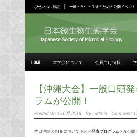
びせいぶつ解説
一般・学生・生徒のための公開イベント
HOME
本学会について
会員向け情報
【沖縄大会】一般口頭発
ラムが公開！
Posted On
15 6月 2018
By :
admin
Comment: O
本日沖縄大会HPにおいて下記
＜発表プログラム＞
が公開