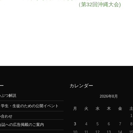
（第32回沖縄大会)
ー
カレンダー
いぶつ解説
2026年8月
・学生・生徒のための公開イベント
月
火
水
木
金
1
い合わせ
3
4
5
6
7
8
会誌への広告掲載のご案内
10
11
12
13
14
1