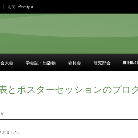
お問い合わせ
»
学会大会
学会誌・出版物
委員会
研究部会
INTERNAT
表とポスターセッションのプロ
ff
されました。