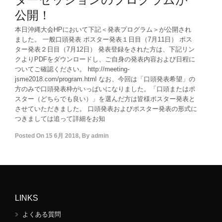
公開！
本日沖縄大会HPにおいて下記＜発表プログラム＞が公開され
ました。 一般口頭発表 ポスター発表１日目（7月11日） ポス
ター発表２日目（7月12日） 発表登録をされた方は、下記リン
クよりPDFをダウンロードし、ご自身の発表内容および日程に
ついてご確認ください。 http://meeting-
jsme2018.com/program.html なお、今回は「口頭発表希望」の
方のみで口頭発表枠がいっぱいになりました。「口頭またはポ
スター（どちらでも良い）」を選んだ方は皆様ポスター発表と
させていただきました。 口頭発表およびポスター発表の形式に
つきましては追って詳細をお知
Posted On
15 6月 2018
,
By
admin
LINKS
よくある質問