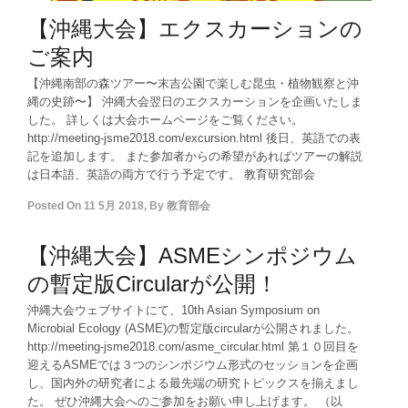
【沖縄大会】エクスカーションの
ご案内
【沖縄南部の森ツアー〜末吉公園で楽しむ昆虫・植物観察と沖
縄の史跡〜】 沖縄大会翌日のエクスカーションを企画いたしま
した。 詳しくは大会ホームページをご覧ください。
http://meeting-jsme2018.com/excursion.html 後日、英語での表
記を追加します。 また参加者からの希望があればツアーの解説
は日本語、英語の両方で行う予定です。 教育研究部会
Posted On
11 5月 2018
,
By
教育部会
【沖縄大会】ASMEシンポジウム
の暫定版Circularが公開！
沖縄大会ウェブサイトにて、10th Asian Symposium on
Microbial Ecology (ASME)の暫定版circularが公開されました。
http://meeting-jsme2018.com/asme_circular.html 第１０回目を
迎えるASMEでは３つのシンポジウム形式のセッションを企画
し、国内外の研究者による最先端の研究トピックスを揃えまし
た。 ぜひ沖縄大会へのご参加をお願い申し上げます。 （以