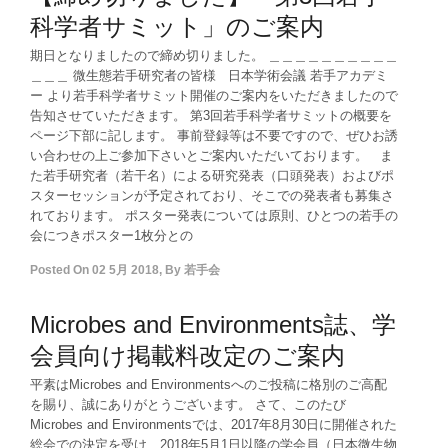
科学者サミット」のご案内
期日となりましたので締め切りました。 ＿＿＿＿＿＿＿＿＿＿
＿＿＿ 微生態若手研究者の皆様 日本学術会議 若手アカデミ
ー より若手科学者サミット開催のご案内をいただきましたので
告知させていただきます。 第3回若手科学者サミットの概要を
ページ下部に記します。 事前登録等は不要ですので、ぜひお誘
い合わせの上ご参加下さいとご案内いただいております。 ま
た若手研究者（若干名）による研究発表（口頭発表）およびポ
スターセッションが予定されており、そこでの発表者も募集さ
れております。 ポスター発表については原則、ひとつの若手の
会につきポスター1枚分との
Posted On
02 5月 2018
,
By
若手会
Microbes and Environments誌、学
会員向け掲載料改定のご案内
平素はMicrobes and Environmentsへのご投稿に格別のご高配
を賜り、誠にありがとうございます。 さて、このたび
Microbes and Environmentsでは、2017年8月30日に開催された
総会での決定を受け、2018年5月1日以降の学会員（日本微生物