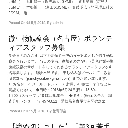
JSME）、九町健一（鹿児島大JSPMI）、青井議輝（広島大
JSME）、本郷裕一 (東工大JSME)、齋藤明広（静岡理工科大
JSSM） 選
Posted On
08 5月 2018
,
By
admin
微生物観察会（名古屋）ボランテ
ィアスタッフ募集
学会員のみなさま 以下の要領で一般の方を対象とした微生物観
察会を行います。 当日の準備、参加者の方が行う染色作業や顕
微鏡観察のサポートをしてくださるボランティアスタッフを4
名募集します。 経験不当です。 申し込みはメールにて、教育
研究部会（jsmekyouiku@gmail.com）までお願い致します。
1. お名前、2. メールアドレス、3. 所属、4. 職位・学年などを
明記ください。 ◆日時：2018年6月24日(日) 13:30～
16:00（スタッフは10:00現地集合） ◆場所：(株)エステム 調
査分析センター（〒457-0821 愛知県名古屋市南区弥次ヱ
Posted On
02 5月 2018
,
By
教育部会
【締め切りました】「第3回若手