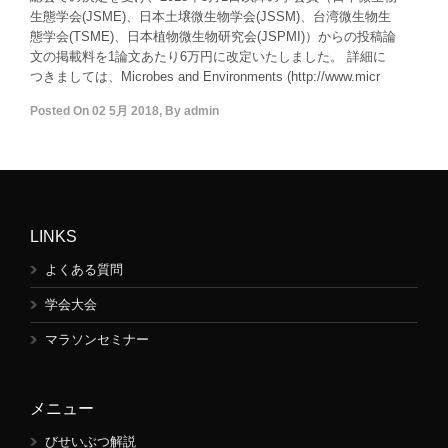
生態学会(JSME)、日本土壌微生物学会(JSSM)、台湾微生物生
態学会(TSME)、日本植物微生物研究会(JSPMI)）からの投稿論
文の掲載料を1論文あたり6万円に改定いたしました。 詳細に
つきましては、Microbes and Environments (http://www.micr
Posted On
02 5月 2018
,
By
admin
LINKS
よくある質問
学会大会
マラソンセミナー
メニュー
びせいぶつ解説