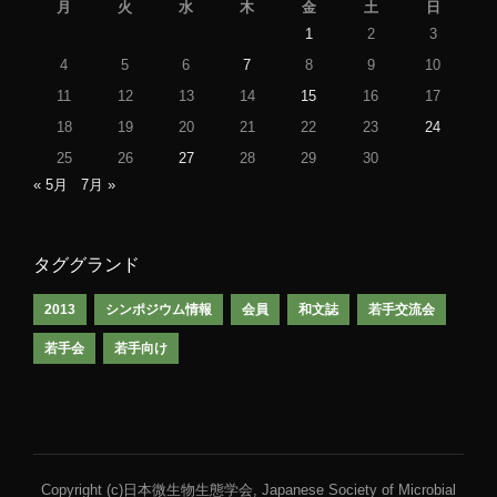
月
火
水
木
金
土
日
1
2
3
4
5
6
7
8
9
10
11
12
13
14
15
16
17
18
19
20
21
22
23
24
25
26
27
28
29
30
« 5月
7月 »
タググランド
2013
シンポジウム情報
会員
和文誌
若手交流会
若手会
若手向け
Copyright (c)日本微生物生態学会, Japanese Society of Microbial