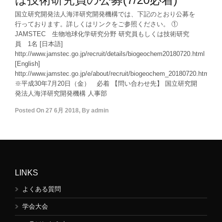
国立研究開発法人海洋研究開発機構では、下記のとおり公募を
行っております。詳しくはリンクをご参照ください。 ①
JAMSTEC 生物地球化学研究分野 研究員もしくは技術研究
員 1名 [日本語]
http://www.jamstec.go.jp/recruit/details/biogeochem20180720.html
[English]
http://www.jamstec.go.jp/e/about/recruit/biogeochem_20180720.html
※平成30年7月20日（金） 必着 【問い合わせ先】 国立研究開
発法人海洋研究開発機構 人事部
Posted On
27 6月 2018
,
By
admin
LINKS
よくある質問
学会大会