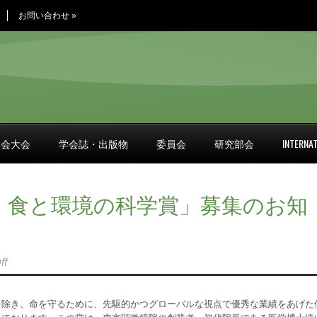
お問い合わせ
»
学会大会
学会誌・出版物
委員会
研究部会
INTERNAT
 食と環境の科学賞」募集のお知
ff
を除き、命を守るために、先駆的かつグローバルな視点で優秀な業績をあげた