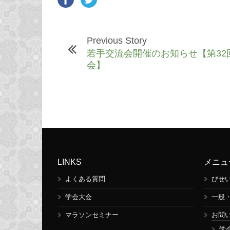
Previous Story
若手交流会開催のお知らせ【第32
会】
LINKS
メニュ
よくある質問
びせ
学会大会
一般
マラソンセミナー
お問
学