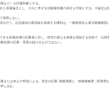
開発など）を評価対象とする。
表された原著論文とし、それに準ずる活動報告書の添付も可能とする。※論文は
して採用しない。
講演を行う。記念講演の講演録を発表する権利は、一般財団法人東京顕微鏡院
待できる50歳未満の応募者に対し、研究の更なる発展を奨励する目的で「山田
山椿吉賞の応募・受賞を妨げるものではない。
薦または本人の申請による。所定の応募･推薦用紙に、候補者略歴（受賞歴
に申し込む。