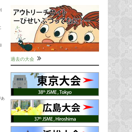
利
に
和
過去の大会
があ