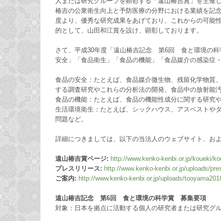
人または研究グループを顕彰する「遠山椿吉賞」を主催
椿吉の公衆衛生向上と予防医療の分野における業績を記念し
度より、優秀な研究成果をあげており、これからの可能性
的として、山田和江賞を設け、顕彰しております。
さて、平成30年度「遠山椿吉記念 第6回 食と環境の
安全」「食品衛生」「食品の機能」「食品媒介の感染症
食品の安全：たとえば、食品媒介微生物、残留化学物質
する調査研究やこれらの分析法の開発、食品中の放射能
食品の機能：たとえば、食品の機能性成分に関する研究
生活環境衛生：たとえば、シックハウス、アスベストやダ
問題など。
詳細につきましては、以下の当法人のウェブサイト、お
遠山椿吉賞ページ:
http://www.kenko-kenbi.or.jp/koueki/ko
プレスリリース:
http://www.kenko-kenbi.or.jp/uploads/pr
ご案内:
http://www.kenko-kenbi.or.jp/uploads/tooyama201
遠山椿吉記念 第6回 食と環境の科学賞 募集要項
対象：日本を拠点に活動する個人の研究者または研究グ