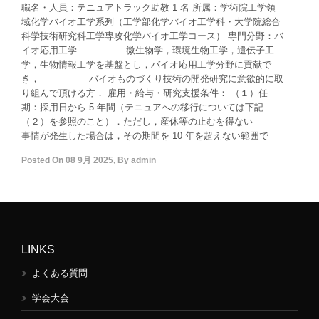
職名・人員：テニュアトラック助教 1 名 所属：学術院工学領
域化学バイオ工学系列（工学部化学バイオ工学科・大学院総合
科学技術研究科工学専攻化学バイオ工学コース） 専門分野：バ
イオ応用工学 微生物学，環境生物工学，遺伝子工
学，生物情報工学を基盤とし，バイオ応用工学分野に貢献で
き， バイオものづくり技術の開発研究に意欲的に取
り組んで頂ける方． 雇用・給与・研究支援条件： （１）任
期：採用日から 5 年間（テニュアへの移行については下記
（２）を参照のこと）．ただし，産休等の止むを得ない
事情が発生した場合は，その期間を 10 年を超えない範囲で
Posted On
08 9月 2025
,
By
admin
LINKS
よくある質問
学会大会