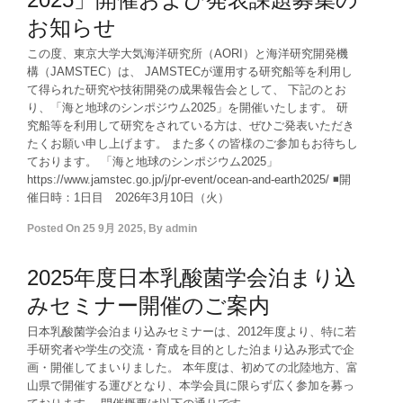
お知らせ
この度、東京大学大気海洋研究所（AORI）と海洋研究開発機
構（JAMSTEC）は、 JAMSTECが運用する研究船等を利用し
て得られた研究や技術開発の成果報告会として、 下記のとお
り、「海と地球のシンポジウム2025」を開催いたします。 研
究船等を利用して研究をされている方は、ぜひご発表いただき
たくお願い申し上げます。 また多くの皆様のご参加もお待ちし
ております。 「海と地球のシンポジウム2025」
https://www.jamstec.go.jp/j/pr-event/ocean-and-earth2025/ ◾️開
催日時：1日目 2026年3月10日（火）
Posted On
25 9月 2025
,
By
admin
2025年度日本乳酸菌学会泊まり込
みセミナー開催のご案内
日本乳酸菌学会泊まり込みセミナーは、2012年度より、特に若
手研究者や学生の交流・育成を目的とした泊まり込み形式で企
画・開催してまいりました。 本年度は、初めての北陸地方、富
山県で開催する運びとなり、本学会員に限らず広く参加を募っ