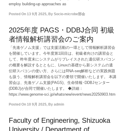
employ building-up approaches as
Posted On
13 9月 2025
,
By
Socio-microbe部会
2025年度 PAGS・DDBJ合同 初級
者情報解析講習会のご案内
「先進ゲノム支援」では支援活動の一環として情報解析講習会
を開催しています。今年度第1回目は、初級者向けの講習会と
して、昨年度末にシステムがリプレイスされた遺伝研スパコン
の概要を解説するとともに、Linuxの基礎から新システムの遺
伝研スパコンの使い方、さらにはRNA-seq解析などの実践例題
も扱う、情報解析講習会を以下の要領で開催いたします。 本講
習会は、先進ゲノム支援(PAGS)、生命情報･DDBJセンター
(DDBJ)が合同で開催いたします。 ◆詳細：
https://www.genome-sci.jp/whatsnew/event/news20250903.htm
Posted On
10 9月 2025
,
By
admin
Faculty of Engineering, Shizuoka
University / Department of