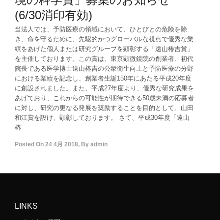
(6/30消印有効)
当法人では、予防医療の領域において、ひとびとの危険を除
き、命を守るために、先駆的かつグローバルな視点で優秀な業
績をあげた個人または研究グループを顕彰する「遠山椿吉賞」
を主催しております。この賞は、東京顕微鏡院の創業者、初代
院長である医学博士遠山椿吉の公衆衛生向上と予防医療の分野
における業績を記念し、創業者生誕150年にあたる平成20年度
に創設されました。また、平成27年度より、優秀な研究成果を
あげており、これからの可能性が期待できる50歳未満の応募者
に対し、研究の更なる発展を奨励することを目的として、山田
和江賞を設け、顕彰しております。 さて、平成30年度「遠山
椿
Posted On
24 4月 2018
,
By
admin
LINKS