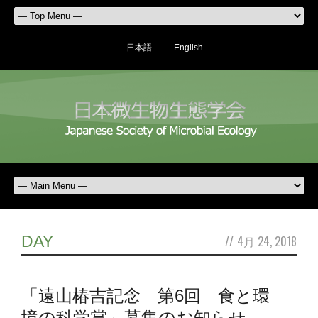
日本語
English
DAY
//
4月 24, 2018
「遠山椿吉記念 第6回 食と環
境の科学賞」募集のお知らせ