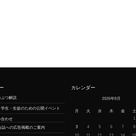
ー
カレンダー
いぶつ解説
2026年8月
・学生・生徒のための公開イベント
月
火
水
木
金
1
い合わせ
3
4
5
6
7
8
会誌への広告掲載のご案内
10
11
12
13
14
1