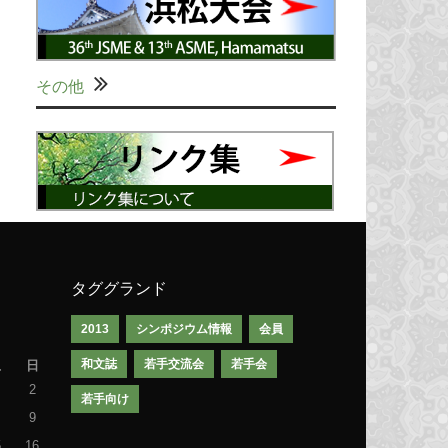
その他
タググランド
2013
シンポジウム情報
会員
和文誌
若手交流会
若手会
土
日
2
若手向け
9
5
16