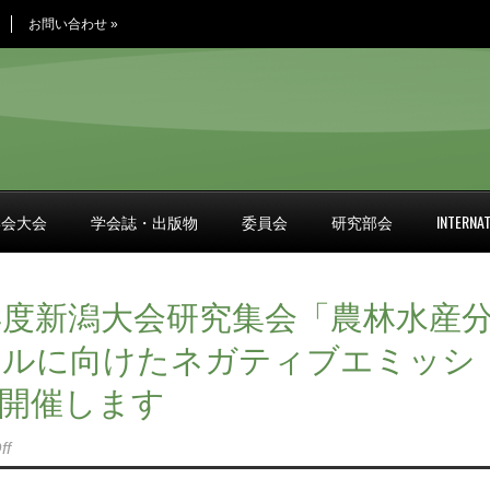
お問い合わせ
»
学会大会
学会誌・出版物
委員会
研究部会
INTERNAT
5年度新潟大会研究集会「農林水産
ラルに向けたネガティブエミッシ
開催します
ff