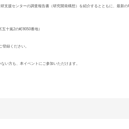
生研支援セ
ンターの調査報告書（研究開発構想）を紹介するとともに、
最新の
。
区五十嵐2の町8050番地）
ご登
録ください。
いない
方も、本イベントにご参加いただけます。