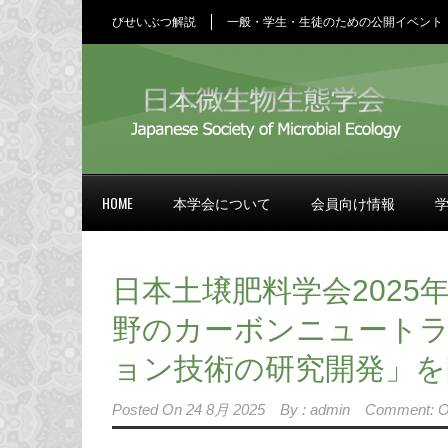
びせいぶつ解説
一般・学生・生徒のための公開イベント
HOME
本学会について
会員向け情報
日本土壌肥料学会202
野のカーボンニュート
ョン技術の研究開発」を
Posted On
24 8月 2025
By :
admin
Comment: O