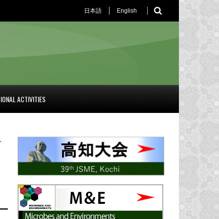
日本語
English
IONAL ACTIVITIES
分