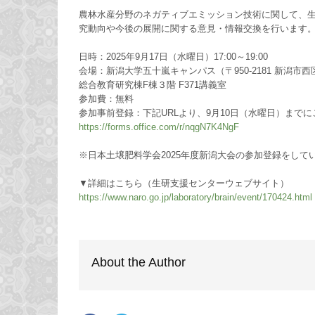
農林水産分野のネガティブエミッション技術に関して、
究動向や今後の展開に関する意見・情報交換を行います
日時：2025年9月17日（水曜日）17:00～19:00
会場：新潟大学五十嵐キャンパス（〒950-2181 新潟市西
総合教育研究棟F棟３階 F371講義室
参加費：無料
参加事前登録：下記URLより、9月10日（水曜日）までに
https://forms.office.com/r/nqg
N7K4NgF
※日本土壌肥料学会2025年度新潟大会の参加登録をして
▼詳細はこちら（生研支援センターウェブサイト）
https://www.naro.go.jp/laborat
ory/brain/event/170424.html
About the Author