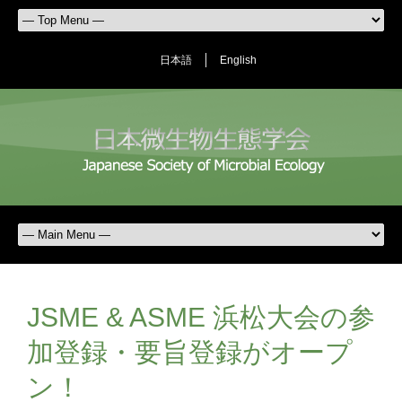
日本語
English
JSME & ASME 浜松大会の参
加登録・要旨登録がオープ
ン！