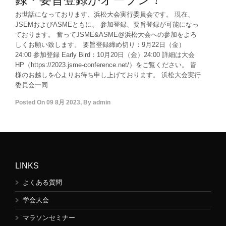
お世話になっております、浜松大会実行委員会です。 現在、
JSEMおよびASMEともに、 参加登録、要旨登録が可能になっ
ております。 奮ってJSME&ASME@浜松大会への参加をよろ
しくお願い致します。 要旨登録締め切り：9月22日（金）
24:00 参加登録 Early Bird：10月20日（金）24:00 詳細は大会
HP（https://2023.jsme-conference.net/）をご覧ください。 皆
様のお越しを心よりお待ち申し上げております。 浜松大会実行
委員会一同
Posted On
09 8月 2023
,
By
admin
LINKS
よくある質問
学会大会
マラソンセミナー