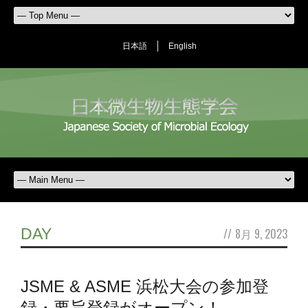
日本語
English
DAY
//
8月 9, 2023
JSME & ASME 浜松大会の参加登
録・要旨登録がオープン！