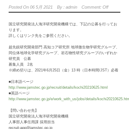
Posted On
06 5月 2021
By :
admin
Comment: Off
国立研究開発法人海洋研究開発機構では、下記の公募を行ってお
ります。
詳しくはリンク先をご参照ください。
超先鋭研究開発部門 高知コア研究所 地球微生物学研究グループ、
同位体地球化学研究グループ、岩石物性研究グループのいずれか
研究員 公募
募集人員 2名
※締め切りは、2021年6月25日（金）13 時（日本時間/JST）必着
■日本語ページ
http://www.jamstec.go.jp/recruit/details/kochi20210625.html
■英語ページ
http://www.jamstec.go.jp/e/work_with_us/jobs/details/kochi20210625.ht
【問い合わせ先】
国立研究開発法人海洋研究開発機構
人事部人事任用課 採用担当
recruit-app@jamstec.go.jp