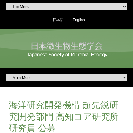
日本語
English
海洋研究開発機構 超先鋭研
究開発部門 高知コア研究所
研究員 公募