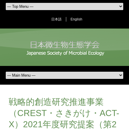
日本語
English
戦略的創造研究推進事業
（CREST・さきがけ・ACT-
X）2021年度研究提案（第2