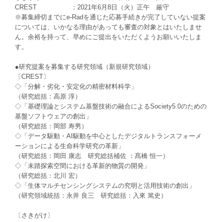
CREST ：2021年6月8日（火）正午 厳守
※募集締切までにe-Radを通じた応募手続きが完了していない提案
については、いかなる理由があっても審査の対象とはいたしませ
ん。余裕を持って、早めにご提出をいただくようお願いいたしま
す。
●研究提案を募集する研究領域（新規研究領域）
〔CREST〕
◇「分解・劣化・安定化の精密材料科学」
（研究総括：高原 淳）
◇「基礎理論とシステム基盤技術の融合によるSociety5.0のための
基盤ソフトウェアの創出」
（研究総括：岡部 寿男）
◇「データ駆動・AI駆動を中心としたデジタルトランスフォーメ
ーションによる生命科学研究の革新」
（研究総括：岡田 康志 研究総括補佐 ：髙橋 恒一）
◇「未踏探索空間における革新的物質の開発」
（研究総括：北川 宏）
◇「生体マルチセンシングシステムの究明と活用技術の創出」
（研究領域統括：永井 良三 研究総括：入來 篤史）
〔さきがけ〕