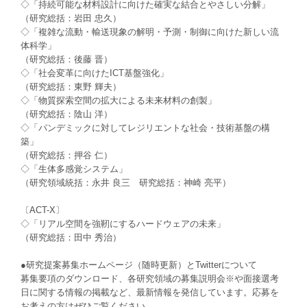
◇「持続可能な材料設計に向けた確実な結合とやさしい分解」
（研究総括：岩田 忠久）
◇「複雑な流動・輸送現象の解明・予測・制御に向けた新しい流
体科学」
（研究総括：後藤 晋）
◇「社会変革に向けたICT基盤強化」
（研究総括：東野 輝夫）
◇「物質探索空間の拡大による未来材料の創製」
（研究総括：陰山 洋）
◇「パンデミックに対してレジリエントな社会・技術基盤の構
築」
（研究総括：押谷 仁）
◇「生体多感覚システム」
（研究領域統括：永井 良三 研究総括：神崎 亮平）
〔ACT-X〕
◇「リアル空間を強靭にするハードウェアの未来」
（研究総括：田中 秀治）
●研究提案募集ホームページ（随時更新）とTwitterについて
募集要項のダウンロード、各研究領域の募集説明会※や面接選考
日に関する情報の掲載など、最新情報を発信しています。応募を
お考えの方はぜひご覧ください。