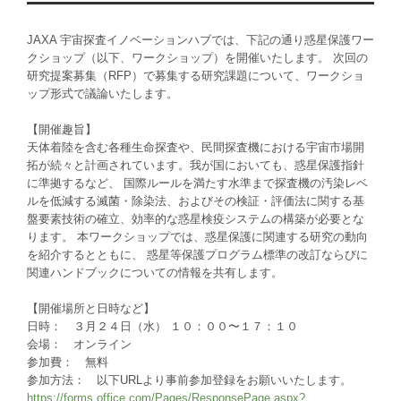
JAXA 宇宙探査イノベーションハブでは、下記の通り惑星保護ワー
クショップ（以下、ワークショップ）を開催いたします。 次回の
研究提案募集（RFP）で募集する研究課題について、ワークショ
ップ形式で議論いたします。
【開催趣旨】
天体着陸を含む各種生命探査や、民間探査機における宇宙市場開
拓が続々と計画されています。我が国においても、惑星保護指針
に準拠するなど、 国際ルールを満たす水準まで探査機の汚染レベ
ルを低減する滅菌・除染法、およびその検証・評価法に関する基
盤要素技術の確立、効率的な惑星検疫システムの構築が必要とな
ります。 本ワークショップでは、惑星保護に関連する研究の動向
を紹介するとともに、 惑星等保護プログラム標準の改訂ならびに
関連ハンドブックについての情報を共有します。
【開催場所と日時など】
日時： ３月２４日（水） １０：００〜１７：１０
会場： オンライン
参加費： 無料
参加方法： 以下URLより事前参加登録をお願いいたします。
https://forms.office.com/Pages/ResponsePage.aspx?