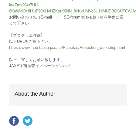
id=Zmk96zt7UU-
8KeWxlOc8HjuF90XHvHZKsrK9NN_8cKxUMVo5U1dMUDBQSUFCWjAx
お問い合わせ先（E-mail）： SE-forum＠jaxa.jp（＠を半角に変
えて下さい）
【プログラム詳細】
以下URLをご覧下さい。
https://www.ihub-tansa.jaxa.jp/PlanetaryProtection_workshop.html
以上、宜しくお願い致します。
JAXA宇宙探査イノベーションハブ
About the Author