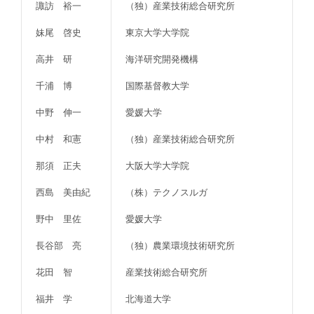
諏訪 裕一
（独）産業技術総合研究所
妹尾 啓史
東京大学大学院
高井 研
海洋研究開発機構
千浦 博
国際基督教大学
中野 伸一
愛媛大学
中村 和憲
（独）産業技術総合研究所
那須 正夫
大阪大学大学院
西島 美由紀
（株）テクノスルガ
野中 里佐
愛媛大学
長谷部 亮
（独）農業環境技術研究所
花田 智
産業技術総合研究所
福井 学
北海道大学