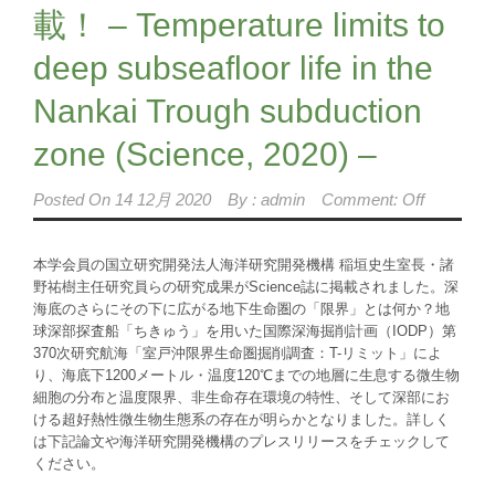
載！ – Temperature limits to
deep subseafloor life in the
Nankai Trough subduction
zone (Science, 2020) –
Posted On
14 12月 2020
By :
admin
Comment: Off
本学会員の国立研究開発法人海洋研究開発機構 稲垣史生室長・諸
野祐樹主任研究員らの研究成果がScience誌に掲載されました。深
海底のさらにその下に広がる地下生命圏の「限界」とは何か？地
球深部探査船「ちきゅう」を用いた国際深海掘削計画（IODP）第
370次研究航海「室戸沖限界生命圏掘削調査：T-リミット」によ
り、海底下1200メートル・温度120℃までの地層に生息する微生物
細胞の分布と温度限界、非生命存在環境の特性、そして深部にお
ける超好熱性微生物生態系の存在が明らかとなりました。詳しく
は下記論文や海洋研究開発機構のプレスリリースをチェックして
ください。