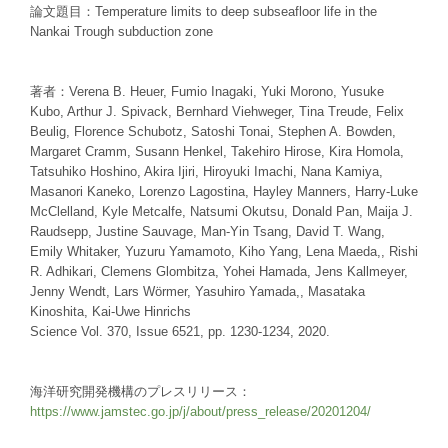
論文題目：Temperature limits to deep subseafloor life in the
Nankai Trough subduction zone
著者：Verena B. Heuer, Fumio Inagaki, Yuki Morono, Yusuke
Kubo, Arthur J. Spivack, Bernhard Viehweger, Tina Treude, Felix
Beulig, Florence Schubotz, Satoshi Tonai, Stephen A. Bowden,
Margaret Cramm, Susann Henkel, Takehiro Hirose, Kira Homola,
Tatsuhiko Hoshino, Akira Ijiri, Hiroyuki Imachi, Nana Kamiya,
Masanori Kaneko, Lorenzo Lagostina, Hayley Manners, Harry-Luke
McClelland, Kyle Metcalfe, Natsumi Okutsu, Donald Pan, Maija J.
Raudsepp, Justine Sauvage, Man-Yin Tsang, David T. Wang,
Emily Whitaker, Yuzuru Yamamoto, Kiho Yang, Lena Maeda,, Rishi
R. Adhikari, Clemens Glombitza, Yohei Hamada, Jens Kallmeyer,
Jenny Wendt, Lars Wörmer, Yasuhiro Yamada,, Masataka
Kinoshita, Kai-Uwe Hinrichs
Science Vol. 370, Issue 6521, pp. 1230-1234, 2020.
海洋研究開発機構のプレスリリース：
https://www.jamstec.go.jp/j/about/press_release/20201204/