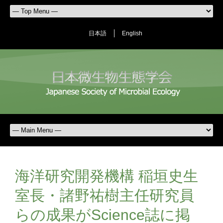
日本語
English
海洋研究開発機構 稲垣史生
室長・諸野祐樹主任研究員
らの成果がScience誌に掲