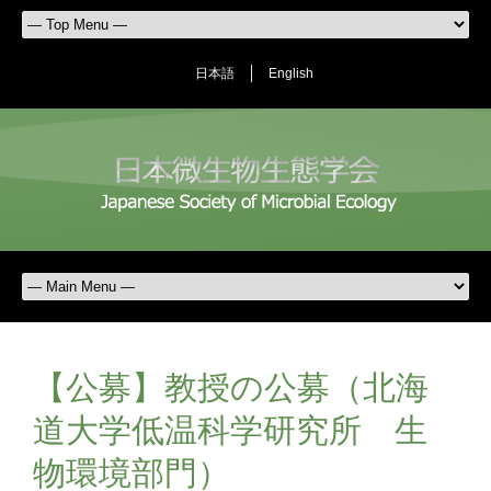
日本語
English
【公募】教授の公募（北海
道大学低温科学研究所 生
物環境部門）