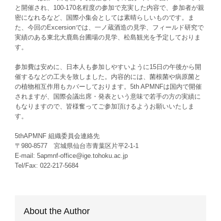
と開催され、100-170名程度の参加で充実した内容で、参加者が親
密になれるなど、国際小集会としては素晴らしいものです。ま
た、今回のExcersionでは、一ノ蔵酒造の見学、フィールド研究で
実績のある東北大鹿島台圃場の見学、松島観光を予定しておりま
す。
参加費は安めに、日本人も参加しやすいように15日の午後から開
催するなどの工夫を致しました。内容的には、菌根菌や病原菌と
の植物相互作用もカバーしております。5th APMNFは国内で開催
されますが、国際会議出席・発表という意味で若手の方の実績に
もなりますので、皆様奮ってご参加頂けるようお願いいたしま
す。
5thAPMNF 組織委員会連絡先
〒980-8577 宮城県仙台市青葉区片平2-1-1
E-mail: 5apmnf-office@ige.tohoku.ac.jp
Tel/Fax: 022-217-5684
About the Author