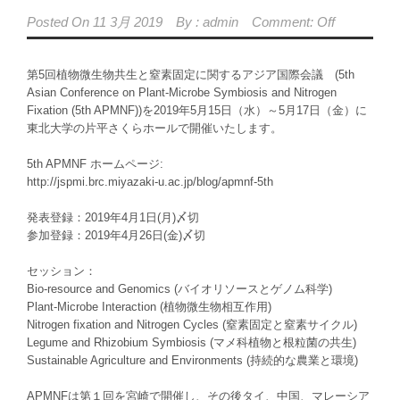
Posted On
11 3月 2019
By :
admin
Comment: Off
第5回植物微生物共生と窒素固定に関するアジア国際会議 (5th
Asian Conference on Plant-Microbe Symbiosis and Nitrogen
Fixation (5th APMNF))を2019年5月15日（水）～5月17日（金）に
東北大学の片平さくらホールで開催いたします。
5th APMNF ホームページ:
http://jspmi.brc.miyazaki-u.ac.jp/blog/apmnf-5th
発表登録：2019年4月1日(月)〆切
参加登録：2019年4月26日(金)〆切
セッション：
Bio-resource and Genomics (バイオリソースとゲノム科学)
Plant-Microbe Interaction (植物微生物相互作用)
Nitrogen fixation and Nitrogen Cycles (窒素固定と窒素サイクル)
Legume and Rhizobium Symbiosis (マメ科植物と根粒菌の共生)
Sustainable Agriculture and Environments (持続的な農業と環境)
APMNFは第１回を宮崎で開催し、その後タイ、中国、マレーシア