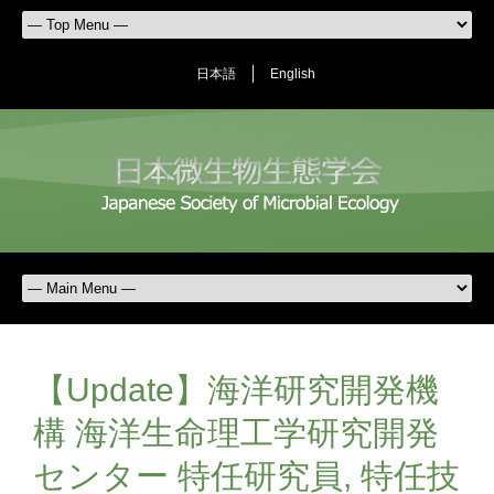
日本語
English
【Update】海洋研究開発機
構 海洋生命理工学研究開発
センター 特任研究員, 特任技