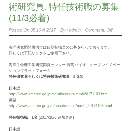
術研究員, 特任技術職の募集
(11/3必着)
Posted On
05 10月 2017
By :
admin
Comment: Off
海洋研究開発機構では任期制職員の公募を行っております。
詳しくは下記リンクをご参照下さい。
海洋生命理工学研究開発センター 深海バイオ・オープンイノベー
ションプラットフォーム
特任研究員もしくは特任技術研究員 計2名
日本語：
http://www.jamstec.go.jp/recruit/details/rcmb20171103.html
英語 ：
http://www.jamstec.go.jp/e/about/recruit/rcmb_20171103.html
特任技術職 1名
(2017/10/6 追加更新)
日本語：