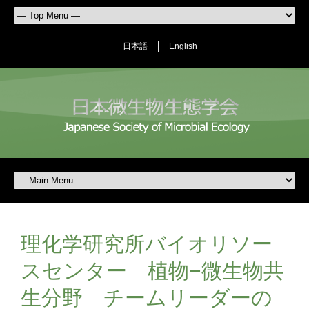
日本語
English
理化学研究所バイオリソー
スセンター 植物−微生物共
生分野 チームリーダーの