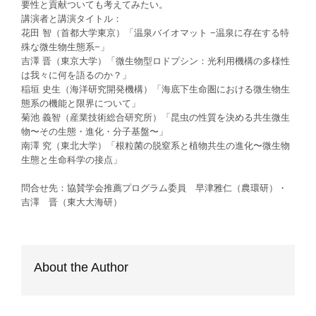
要性と貢献ついても考えてみたい。
講演者と講演タイトル：
花田 智（首都大学東京）「温泉バイオマット −温泉に存在する特
殊な微生物生態系−」
吉澤 晋（東京大学）「微生物型ロドプシン：光利用機構の多様性
は我々に何を語るのか？」
稲垣 史生（海洋研究開発機構）「海底下生命圏における微生物生
態系の機能と限界について」
菊池 義智（産業技術総合研究所）「昆虫の性質を決める共生微生
物〜その生態・進化・分子基盤〜」
南澤 究（東北大学）「根粒菌の脱窒系と植物共生の進化〜微生物
生態と生命科学の接点」
問合せ先：協賛学会推薦プログラム委員 早津雅仁（農環研）・
吉澤 晋（東大大海研）
About the Author