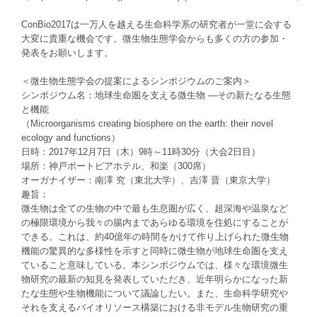
ConBio2017は一万人を越える生命科学系の研究者が一堂に会する
大変に貴重な機会です。微生物生態学会からも多くの方の参加・
発表をお願いします。
＜微生物生態学会の提案によるシンポジウムのご案内＞
シンポジウム名：地球生命圏を支える微生物 —その新たなる生態
と機能
（Microorganisms creating biosphere on the earth: their novel
ecology and functions）
日時：2017年12月7日（木）9時～11時30分（大会2日目）
場所：神戸ポートピアホテル、和楽（300席）
オーガナイザー：南澤 究（東北大学）、吉澤 晋（東京大学）
趣旨：
微生物は全ての生物の中で最も生息圏が広く、超深海や温泉など
の極限環境から我々の腸内まであらゆる環境を住処にすることが
できる。これは、約40億年の時間をかけて作り上げられた微生物
機能の驚異的な多様性を示すと同時に微生物が地球生命圏を支え
ていること意味している。本シンポジウムでは、様々な環境微生
物研究の最新の知見を発表していただき、近年明らかになった新
たな生態や生物機能について議論したい。また、生命科学研究や
それを支えるバイオリソース構築における非モデル生物研究の重