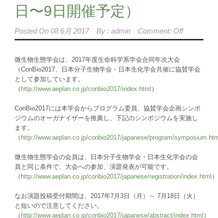
日〜9日開催予定）
Posted On
08 6月 2017
By :
admin
Comment: Off
微生物生態学会は、2017年度生命科学系学会合同年次大会
（ConBio2017、日本分子生物学会・日本生化学会共催に協賛学会
として参加しています。
（
http://www.aeplan.co.jp/conbio2017/index.html
）
ConBio2017には本学会からプログラム委員、協賛学会企画シンポ
ジウムのオーガナイザーを推薦し、下記のシンポジウムを実施し
ます。
（
http://www.aeplan.co.jp/conbio2017/japanese/program/symposium.htm
微生物生態学会の会員は、日本分子生物学会・日本生化学会の会
員と同じ条件で、大会への参加、演題発表が可能です。
（
http://www.aeplan.co.jp/conbio2017/japanese/registration/index.html
）
なお演題投稿受付期間は、2017年7月3日（月）～ 7月18日（火）
と短いので注意してください。
（
http://www.aeplan.co.jp/conbio2017/japanese/abstract/index.html
）