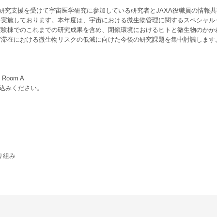
JAXAの研究支援を受けて宇宙医学研究に参加している研究者とJAXA役職員の情報
を実施しております。本年度は、宇宙における微生物管理に関するスペシャル
実験棟でのこれまでの研究成果を含め、閉鎖環境におけるヒトと微生物のかか
宙滞在における微生物リスクの低減に向けた今後の研究課題を集中討議します
oom A
申込みください。
り組み