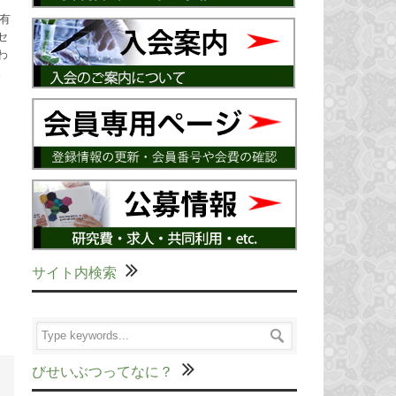
共有
セ
わ
。
サイト内検索
びせいぶつってなに？