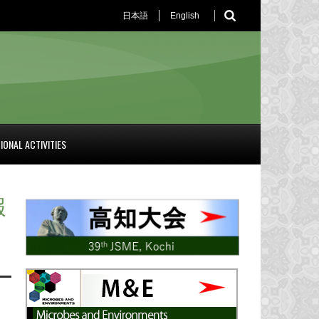
日本語
English
IONAL ACTIVITIES
報