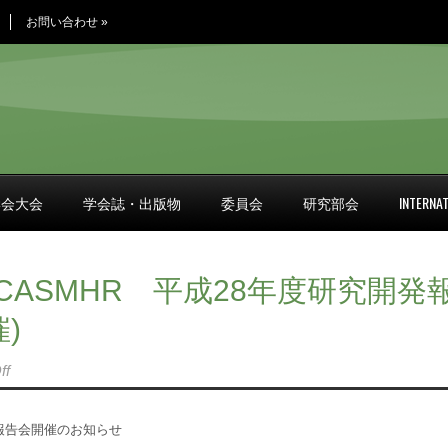
お問い合わせ
»
学会大会
学会誌・出版物
委員会
研究部会
INTERNAT
CASMHR 平成28年度研究開発
)
ff
発報告会開催のお知らせ