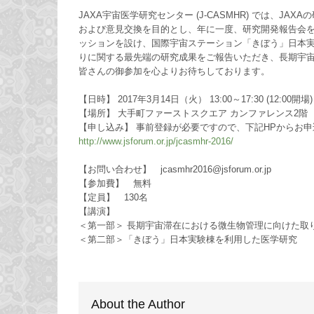
JAXA宇宙医学研究センター (J-CASMHR) では、
および意見交換を目的とし、年に一度、研究開発報告会
ッションを設け、国際宇宙ステーション「きぼう」日本
りに関する最先端の研究成果をご報告いただき、長期宇
皆さんの御参加を心よりお待ちしております。
【日時】 2017年3月14日（火） 13:00～17:30 (12:00開場)
【場所】 大手町ファーストスクエア カンファレンス2階 R
【申し込み】 事前登録が必要ですので、下記HPからお
http://www.jsforum.or.jp/jcasmhr-2016/
【お問い合わせ】 jcasmhr2016@jsforum.or.jp
【参加費】 無料
【定員】 130名
【講演】
＜第一部＞ 長期宇宙滞在における微生物管理に向けた取
＜第二部＞「きぼう」日本実験棟を利用した医学研究
About the Author