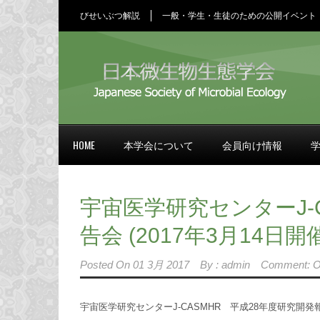
びせいぶつ解説
一般・学生・生徒のための公開イベント
HOME
本学会について
会員向け情報
宇宙医学研究センターJ-
告会 (2017年3月14日開催
Posted On
01 3月 2017
By :
admin
Comment: O
宇宙医学研究センターJ-CASMHR 平成28年度研究開