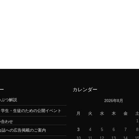
ー
カレンダー
いぶつ解説
2026年8月
・学生・生徒のための公開イベント
月
火
水
木
金
1
い合わせ
3
4
5
6
7
8
会誌への広告掲載のご案内
10
11
12
13
14
1