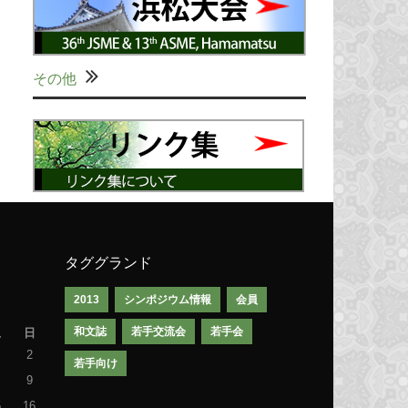
その他
タググランド
2013
シンポジウム情報
会員
和文誌
若手交流会
若手会
土
日
2
若手向け
9
5
16