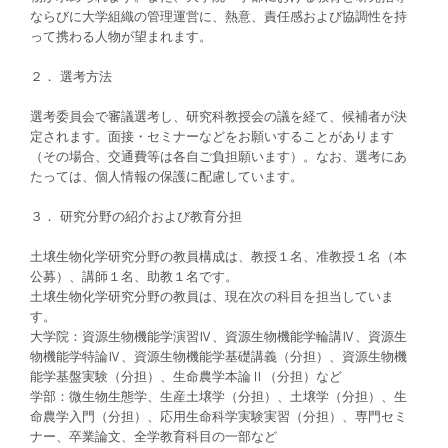
ならびに大学組織の管理運営に、熱意、責任感および協調性を持
って携わる人物が望まれます。
２． 選考方法
選考委員会で審議選考し、研究科教授会の議を経て、候補者が決
定されます。面接・セミナーなどをお願いすることがあります
（その場合、交通費等は各自ご負担願います）。なお、選考にあ
たっては、個人情報の保護に配慮しています。
３． 研究分野の紹介および教育分担
土壌生物化学研究分野の教員構成は、教授１名、准教授１名（本
公募）、講師１名、助教１名です。
土壌生物化学研究分野の教員は、現在次の科目を担当していま
す。
大学院：資源生物機能学演習Ⅳ、資源生物機能学輪講Ⅳ、資源生
物機能学特論Ⅳ、資源生物機能学基礎講義（分担）、資源生物機
能学基盤実験（分担）、生命農学本論Ⅱ（分担）など
学部：微生物生態学、生産土壌学（分担）、土壌学（分担）、生
命農学入門（分担）、応用生命科学実験実習（分担）、専門セミ
ナー、卒業論文、全学教育科目の一部など