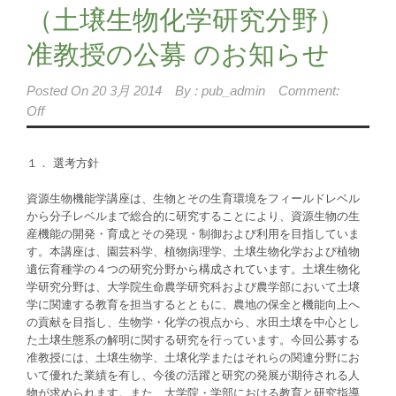
（土壌生物化学研究分野）
准教授の公募 のお知らせ
Posted On
20 3月 2014
By :
pub_admin
Comment:
Off
１． 選考方針
資源生物機能学講座は、生物とその生育環境をフィールドレベル
から分子レベルまで総合的に研究することにより、資源生物の生
産機能の開発・育成とその発現・制御および利用を目指していま
す。本講座は、園芸科学、植物病理学、土壌生物化学および植物
遺伝育種学の４つの研究分野から構成されています。土壌生物化
学研究分野は、大学院生命農学研究科および農学部において土壌
学に関連する教育を担当するとともに、農地の保全と機能向上へ
の貢献を目指し、生物学・化学の視点から、水田土壌を中心とし
た土壌生態系の解明に関する研究を行っています。今回公募する
准教授には、土壌生物学、土壌化学またはそれらの関連分野にお
いて優れた業績を有し、今後の活躍と研究の発展が期待される人
物が求められます。また、大学院・学部における教育と研究指導