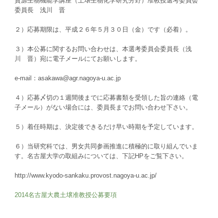
資源生物機能学講座（土壌生物化学研究分野）准教授選考委員会
委員長 浅川 晋
２）応募期限は、平成２６年５月３０日（金）です（必着）。
３）本公募に関するお問い合わせは、本選考委員会委員長（浅
川 晋）宛に電子メールにてお願いします。
e-mail：asakawa@agr.nagoya-u.ac.jp
４）応募〆切の１週間後までに応募書類を受領した旨の連絡（電
子メール）がない場合には、委員長までお問い合わせ下さい。
５）着任時期は、決定後できるだけ早い時期を予定しています。
６）当研究科では、男女共同参画推進に積極的に取り組んでいま
す。名古屋大学の取組みについては、下記HPをご覧下さい。
http://www.kyodo-sankaku.provost.nagoya-u.ac.jp/
2014名古屋大農土壌准教授公募要項