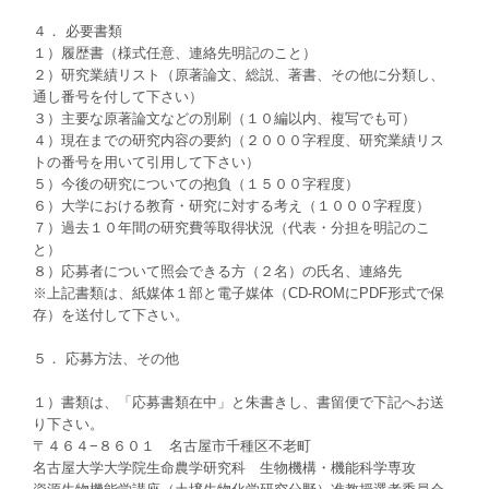
４． 必要書類
１）履歴書（様式任意、連絡先明記のこと）
２）研究業績リスト（原著論文、総説、著書、その他に分類し、
通し番号を付して下さい）
３）主要な原著論文などの別刷（１０編以内、複写でも可）
４）現在までの研究内容の要約（２０００字程度、研究業績リス
トの番号を用いて引用して下さい）
５）今後の研究についての抱負（１５００字程度）
６）大学における教育・研究に対する考え（１０００字程度）
７）過去１０年間の研究費等取得状況（代表・分担を明記のこ
と）
８）応募者について照会できる方（２名）の氏名、連絡先
※上記書類は、紙媒体１部と電子媒体（CD-ROMにPDF形式で保
存）を送付して下さい。
５． 応募方法、その他
１）書類は、「応募書類在中」と朱書きし、書留便で下記へお送
り下さい。
〒４６４−８６０１ 名古屋市千種区不老町
名古屋大学大学院生命農学研究科 生物機構・機能科学専攻