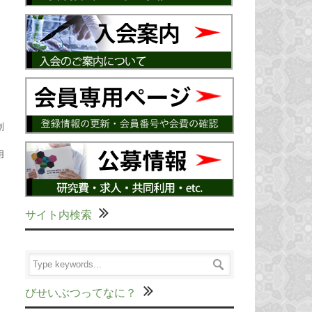
、
創
用
サイト内検索
びせいぶつってなに？