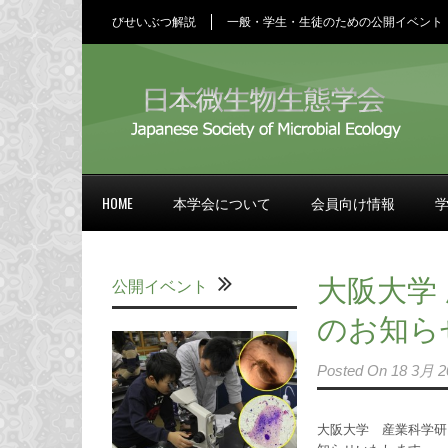
びせいぶつ解説
一般・学生・生徒のための公開イベント
HOME
本学会について
会員向け情報
大阪大学 
公開イベント
のお知ら
Posted On
18 3月 2
大阪大学 産業科学研