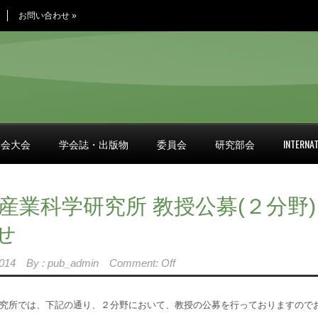
お問い合わせ
»
学会大会
学会誌・出版物
委員会
研究部会
INTERNAT
産業科学研究所 教授公募(２分野)
せ
014
By :
pub_admin
Comment: Off
究所では、下記の通り、２分野において、教授の公募を行っておりますので