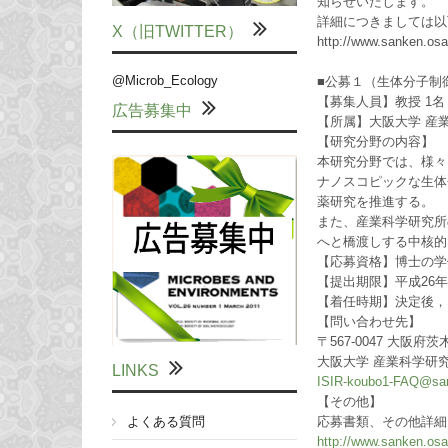
知らせいたします。
詳細につきましては以
X（旧TWITTER）
http://www.sanken.osak
@Microb_Ecology
■公募１（生体分子制
【募集人員】教授 1名
広告募集中
【所属】大阪大学 産
【研究分野の内容】
本研究分野では、様々
ナノスコピックな生体
薬研究を推進する。
また、産業科学研究所
へと橋渡しする中核的
【応募資格】博士の学
【提出期限】平成26年5
【着任時期】決定後，
【問い合わせ先】
〒567-0047 大阪
大阪大学 産業科学研
LINKS
ISIR-koubo1-FAQ@san
【その他】
よくある質問
応募書類、その他詳細
http://www.sanken.osak