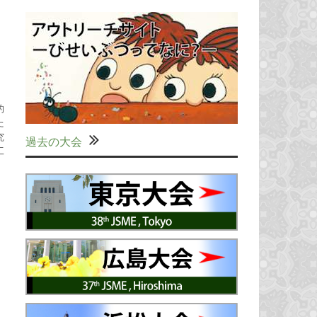
的
た
究
過去の大会
工