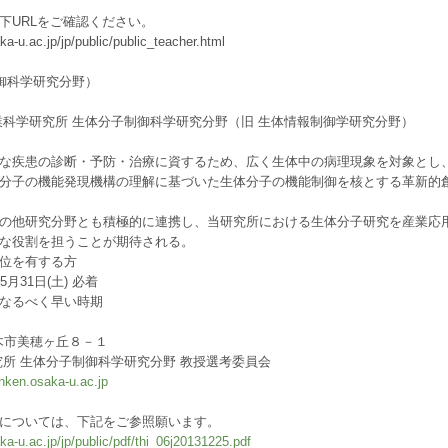
下URLをご確認ください。
a-u.ac.jp/jp/public/public_teacher.html
御科学研究分野）
業科学研究所 生体分子制御科学研究分野（旧 生体情報制御学研究分野）
な疾患の診断・予防・治療に資するため、広く生体中の病理現象を対象とし
分子の機能発現機構の理解に基づいた生体分子の機能制御を核とする革新的
の他研究分野とも積極的に連携し、当研究所における生体分子研究を産業応
な役割を担うことが期待される。
位を有する方
月31日(土) 必着
なるべく早い時期
府茨木市美穂ヶ丘８－１
究所 生体分子制御科学研究分野 教授選考委員会
ken.osaka-u.ac.jp
については、下記をご参照願います。
a-u.ac.jp/jp/public/pdf/thi_06j20131225.pdf