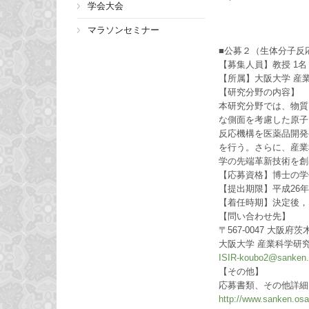
学会大会
マラソンセミナー
■公募２（生体分子反
【募集人員】教授 1名
【所属】大阪大学 産
【研究分野の内容】
本研究分野では、物質
な側面を考慮した原子
反応機構を医薬品開発
を行う。さらに、産業
学の先端革新技術を創
【応募資格】博士の学
【提出期限】平成26年5
【着任時期】決定後，
【問い合わせ先】
〒567-0047 大阪
大阪大学 産業科学研
ISIR-koubo2@sanken.o
【その他】
応募書類、その他詳細
http://www.sanken.osak