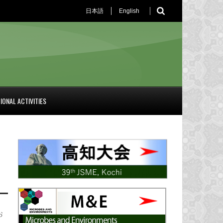
日本語
English
IONAL ACTIVITIES
お