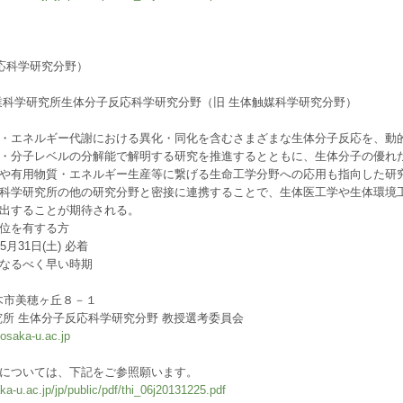
応科学研究分野）
業科学研究所生体分子反応科学研究分野（旧 生体触媒科学研究分野）
・エネルギー代謝における異化・同化を含むさまざまな生体分子反応を、動
・分子レベルの分解能で解明する研究を推進するとともに、生体分子の優れ
や有用物質・エネルギー生産等に繋げる生命工学分野への応用も指向した研
科学研究所の他の研究分野と密接に連携することで、生体医工学や生体環境
出することが期待される。
位を有する方
月31日(土) 必着
なるべく早い時期
府茨木市美穂ヶ丘８－１
究所 生体分子反応科学研究分野 教授選考委員会
saka-u.ac.jp
については、下記をご参照願います。
a-u.ac.jp/jp/public/pdf/thi_06j20131225.pdf