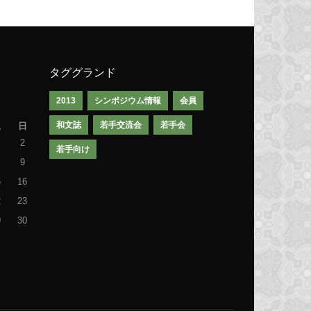
タググランド
2013
シンポジウム情報
会員
和文誌
若手交流会
若手会
土
日
2
若手向け
9
5
16
2
23
9
30