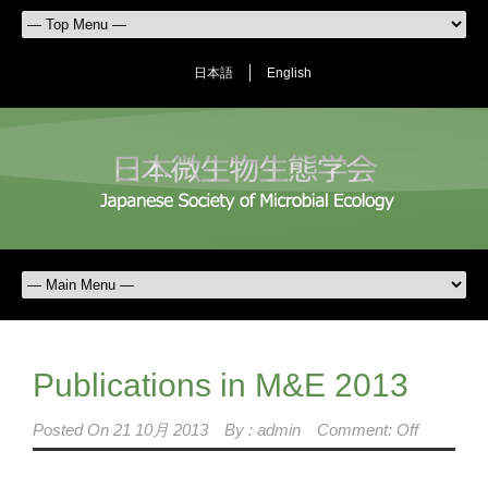
日本語
English
Publications in M&E 2013
Posted On
21 10月 2013
By :
admin
Comment: Off