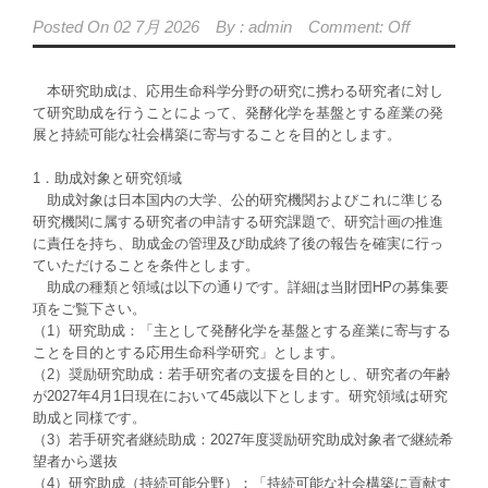
Posted On
02 7月 2026
By :
admin
Comment: Off
本研究助成は、応用生命科学分野の研究に携わる研究者に対し
て研究助成を行うことによって、発酵化学を基盤とする産業の発
展と持続可能な社会構築に寄与することを目的とします。
1．助成対象と研究領域
助成対象は日本国内の大学、公的研究機関およびこれに準じる
研究機関に属する研究者の申請する研究課題で、研究計画の推進
に責任を持ち、助成金の管理及び助成終了後の報告を確実に行っ
ていただけることを条件とします。
助成の種類と領域は以下の通りです。詳細は当財団HPの募集要
項をご覧下さい。
（1）研究助成：「主として発酵化学を基盤とする産業に寄与する
ことを目的とする応用生命科学研究」とします。
（2）奨励研究助成：若手研究者の支援を目的とし、研究者の年齢
が2027年4月1日現在において45歳以下とします。研究領域は研究
助成と同様です。
（3）若手研究者継続助成：2027年度奨励研究助成対象者で継続希
望者から選抜
（4）研究助成（持続可能分野）：「持続可能な社会構築に貢献す