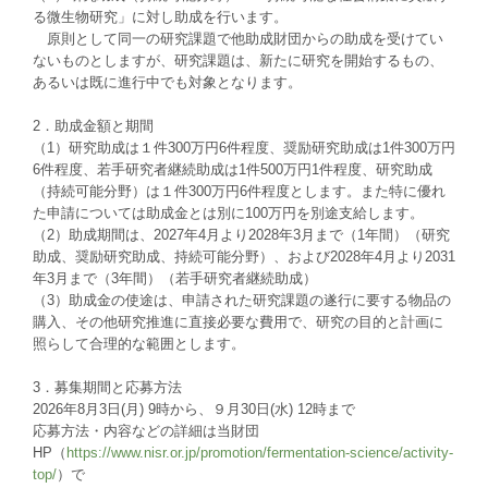
る微生物研究」に対し助成を行います。
原則として同一の研究課題で他助成財団からの助成を受けてい
ないものとしますが、研究課題は、新たに研究を開始するもの、
あるいは既に進行中でも対象となります。
2．助成金額と期間
（1）研究助成は１件300万円6件程度、奨励研究助成は1件300万円
6件程度、若手研究者継続助成は1件500万円1件程度、研究助成
（持続可能分野）は１件300万円6件程度とします。また特に優れ
た申請については助成金とは別に100万円を別途支給します。
（2）助成期間は、2027年4月より2028年3月まで（1年間）（研究
助成、奨励研究助成、持続可能分野）、および2028年4月より2031
年3月まで（3年間）（若手研究者継続助成）
（3）助成金の使途は、申請された研究課題の遂行に要する物品の
購入、その他研究推進に直接必要な費用で、研究の目的と計画に
照らして合理的な範囲とします。
3．募集期間と応募方法
2026年8月3日(月) 9時から、９月30日(水) 12時まで
応募方法・内容などの詳細は当財団
HP（
https://www.nisr.or.jp/promotion/fermentation-science/activity-
top/
）で