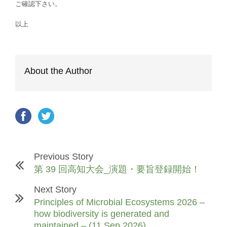
ご確認下さい。
以上
About the Author
Previous Story
第 39 回高知大会_演題・要旨登録開始！
Next Story
Principles of Microbial Ecosystems 2026 –
how biodiversity is generated and
maintained – (11 Sep 2026)