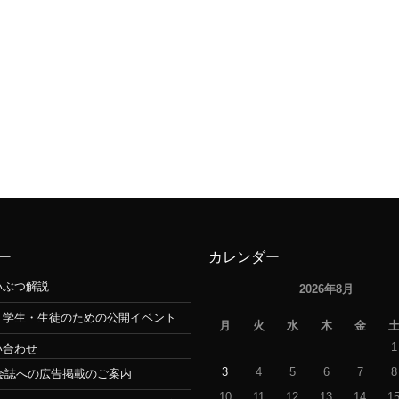
ー
カレンダー
いぶつ解説
2026年8月
・学生・生徒のための公開イベント
月
火
水
木
金
1
い合わせ
3
4
5
6
7
8
会誌への広告掲載のご案内
10
11
12
13
14
1