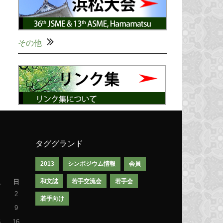
その他
タググランド
2013
シンポジウム情報
会員
和文誌
若手交流会
若手会
土
日
2
若手向け
9
5
16