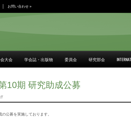
お問い合わせ
»
学会大会
学会誌・出版物
委員会
研究部会
INTERNAT
10期 研究助成公募
ff
助成の公募を実施しております。