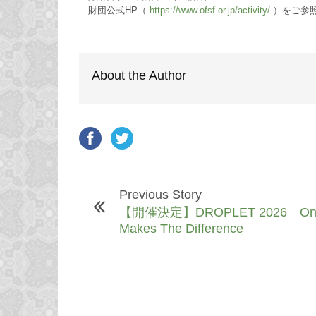
財団公式HP（
https://www.ofsf.or.jp/activity/
）をご参
About the Author
Previous Story
【開催決定】DROPLET 2026 One
Makes The Difference