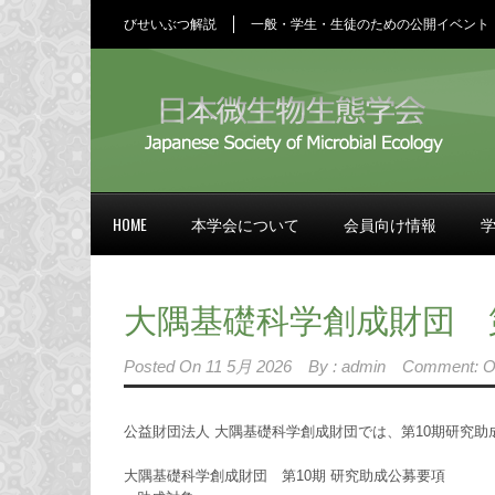
びせいぶつ解説
一般・学生・生徒のための公開イベント
HOME
本学会について
会員向け情報
大隅基礎科学創成財団 第
Posted On
11 5月 2026
By :
admin
Comment: O
公益財団法人 大隅基礎科学創成財団では、第10期研究
大隅基礎科学創成財団 第10期 研究助成公募要項