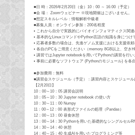
■日 時：2026年2月20日（金）10：00 ～ 16:00（予定）
■会 場： Zoomウェビナー ※現地開催はございません。
■想定スキルレベル：情報解析中級者
■募集人員：オンライン参加：200名程度
• これから自分で実践的にバイオインフォマティクス関
• 基本的なLinuxコマンドやPython言語の知識を身に
• 応募者多数の場合は、先進ゲノム支援における支援依
• 各自のPCをご用意ください（memory 8GB以上、空きHD
• 講習ではJupyter notebookを用いてPythonの講習を行
• 事前に必要なソフトウェア (Pythonのモジュール)
■参加費用：無料
■講習会スケジュール（予定）：講習内容とスケジュール
【2月20日】
10：00～10：05 講習会説明
10：05～10：30 Jupyter notebook の使い方
10：30～11：00 Numpy
11：00～12：00 表形式ファイルの処理（Pandas）
12：00～13：00 昼食休憩
13：00～14：30 Pythonを用いた基礎的なシングルセルRN
14：30～14：40 休憩
14：40～15：40 生成AIを用いたプログラミング等