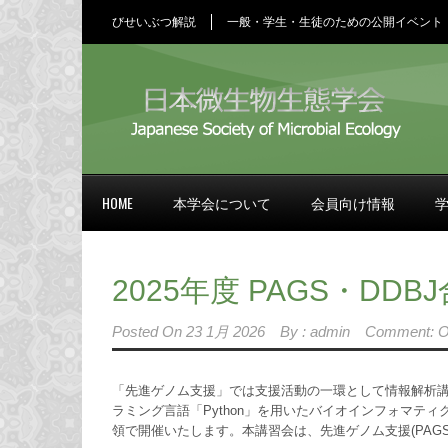
びせいぶつ解説
一般・学生・生徒のための公開イベント
HOME
本学会について
会員向け情報
2025年度 PAGS・DD
Posted On
23 1月 2026
By :
admin
Comment: O
「先進ゲノム支援」では支援活動の一環として情報解析講
ラミング言語「Python」を用いたバイオインフォマティ
領で開催いたします。本講習会は、先進ゲノム支援(PAGS)