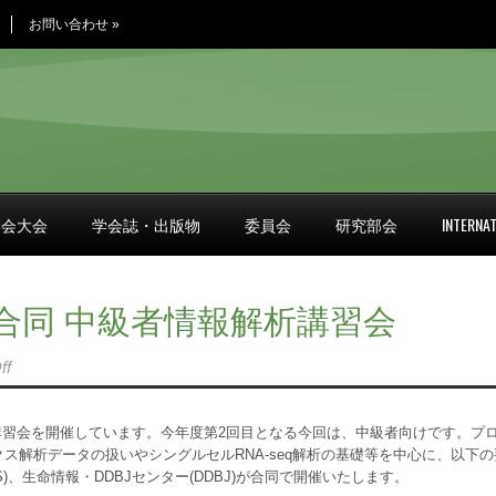
お問い合わせ
»
学会大会
学会誌・出版物
委員会
研究部会
INTERNAT
BJ合同 中級者情報解析講習会
ff
習会を開催しています。今年度第2回目となる今回は、中級者向けです。プ
クス解析データの扱いやシングルセルRNA-seq解析の基礎等を中心に、以下の
、生命情報・DDBJセンター(DDBJ)が合同で開催いたします。