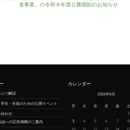
進事業」の令和８年度公募開始のお知らせ
ー
カレンダー
いぶつ解説
2026年8月
・学生・生徒のための公開イベント
月
火
水
木
金
1
い合わせ
3
4
5
6
7
8
会誌への広告掲載のご案内
10
11
12
13
14
1