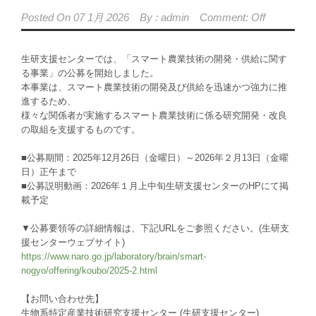
Posted On
07 1月 2026
By :
admin
Comment: Off
生研支援センターでは、「スマート農業技術の開発・供給に関す
る事業」の公募を開始しました。
本事業は、スマート農業技術の開発及び供給を迅速かつ強力に推
進するため、
様々な関係者が実施するスマート農業技術に係る研究開発・改良
の取組を支援するものです。
■公募期間：2025年12月26日（金曜日）～2026年２月13日（金曜
日）正午まで
■公募説明動画：2026年１月上中旬生研支援センターのHPにて掲
載予定
▼公募要領等の詳細情報は、下記URLをご参照ください。(生研支
援センターウェブサイト)
https://www.naro.go.jp/laboratory/brain/smart-
nogyo/offering/koubo/2025-2.html
【お問い合わせ先】
生物系特定産業技術研究支援センター (生研支援センター)