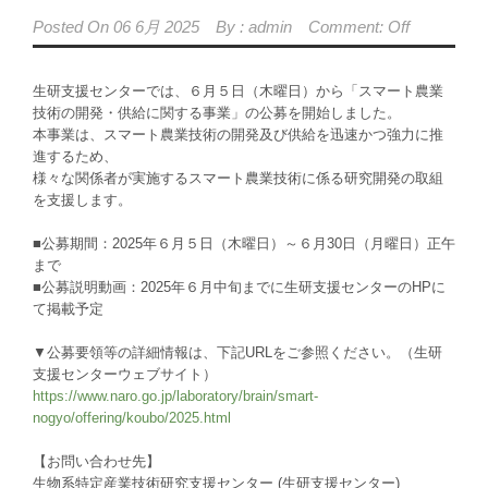
Posted On
06 6月 2025
By :
admin
Comment: Off
生研支援センターでは、６月５日（木曜日）から「スマート農業
技術の開発・供給に関する事業」の公募を開始しました。
本事業は、スマート農業技術の開発及び供給を迅速かつ強力に推
進するため、
様々な関係者が実施するスマート農業技術に係る研究開発の取組
を支援します。
■公募期間：2025年６月５日（木曜日）～６月30日（月曜日）正午
まで
■公募説明動画：2025年６月中旬までに生研支援センターのHPに
て掲載予定
▼公募要領等の詳細情報は、下記URLをご参照ください。（生研
支援センターウェブサイト）
https://www.naro.go.jp/laboratory/brain/smart-
nogyo/offering/koubo/2025.html
【お問い合わせ先】
生物系特定産業技術研究支援センター (生研支援センター)