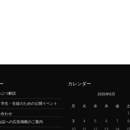
ー
カレンダー
いぶつ解説
2026年8月
・学生・生徒のための公開イベント
月
火
水
木
金
1
い合わせ
3
4
5
6
7
8
会誌への広告掲載のご案内
10
11
12
13
14
1