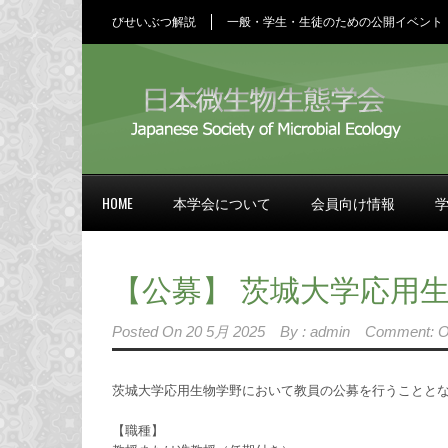
びせいぶつ解説
一般・学生・生徒のための公開イベント
HOME
本学会について
会員向け情報
【公募】 茨城大学応用
Posted On
20 5月 2025
By :
admin
Comment: O
茨城大学応用生物学野において教員の公募を行うことと
【職種】