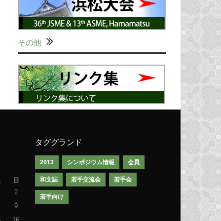
その他
タググランド
2013
シンポジウム情報
会員
和文誌
若手交流会
若手会
土
日
2
若手向け
9
5
16