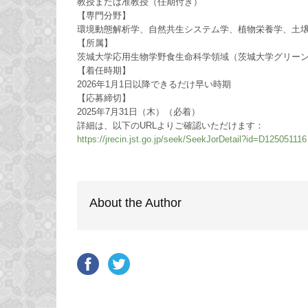
教授または准教授（任期付き）
【専門分野】
環境動態解析学、自然共生システム学、植物栄養学、土
【所属】
茨城大学応用生物学野食生命科学領域（茨城大学グリー
【着任時期】
2026年1月1日以降できるだけ早い時期
【応募締切】
2025年7月31日（木）（必着）
詳細は、以下のURLよりご確認いただけます：
https://jrecin.jst.go.jp/seek/SeekJorDetail?id=D125051116
About the Author