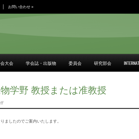
お問い合わせ
»
学会大会
学会誌・出版物
委員会
研究部会
INTERNAT
生物学野 教授または准教授
ff
なりましたのでご案内いたします。