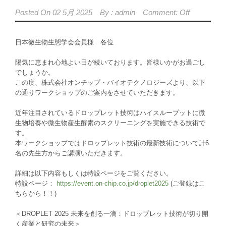
Posted On
02 5月 2025
By :
admin
Comment: Off
日本微生物生態学会会員様 各位
陽気に恵まれ心地よい日が続いております。皆様いかがお過ごし
でしょうか。
この度、株式会社オンチップ・バイオテクノロジーズより、以下
の通りワークショップのご案内をさせていただきます。
近年注目されているドロップレット技術はハイスループットに微
生物培養や微生物産生酵素のスクリーニングを実施できる技術で
す。
本ワークショップではドロップレット技術の最新技術について計6
名の先生方からご講演いただきます。
詳細は以下内容もしくは特設ページをご覧ください。
特設ページ：
https://event.on-chip.co.jp/droplet2025
(ご登録はこ
ちらから！！)
＜DROPLET 2025 未来を創る一滴：ドロップレット技術が切り開
く産業と研究の未来＞