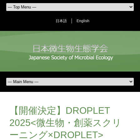
日本語
English
【開催決定】DROPLET
2025<微生物・創薬スクリ
ーニング×DROPLET>