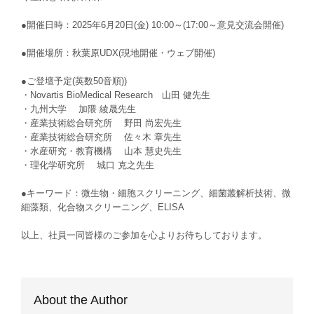
●開催日時：2025年6月20日(金) 10:00～(17:00～意見交流会開催)
●開催場所：秋葉原UDX(現地開催・ウェブ開催)
●ご登壇予定(英数50音順))
・Novartis BioMedical Research 山田 健先生
・九州大学 加隈 綾晟先生
・産業技術総合研究所 野田 尚宏先生
・産業技術総合研究所 佐々木 章先生
・水産研究・教育機構 山本 慧史先生
・理化学研究所 城口 克之先生
●キーワード：微生物・細胞スクリーニング、細菌叢解析技術、微
細藻類、化合物スクリーニング、ELISA
以上、社員一同皆様のご参加を心よりお待ちしております。
About the Author