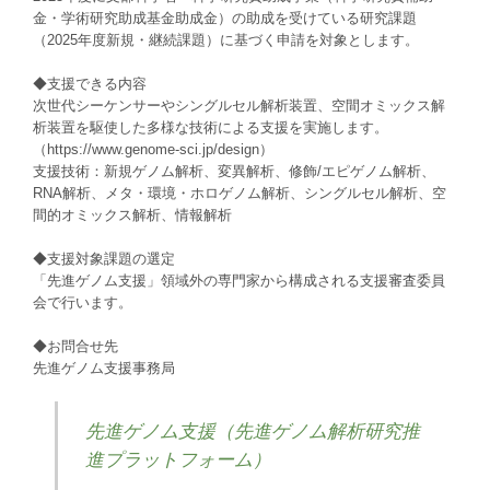
金・学術研究助成基金助成金）の助成を受けている研究課題
（2025年度新規・継続課題）に基づく申請を対象とします。
◆支援できる内容
次世代シーケンサーやシングルセル解析装置、空間オミックス解
析装置を駆使した多様な技術による支援を実施します。
（https://www.genome-sci.jp/design）
支援技術：新規ゲノム解析、変異解析、修飾/エピゲノム解析、
RNA解析、メタ・環境・ホロゲノム解析、シングルセル解析、空
間的オミックス解析、情報解析
◆支援対象課題の選定
「先進ゲノム支援」領域外の専門家から構成される支援審査委員
会で行います。
◆お問合せ先
先進ゲノム支援事務局
先進ゲノム支援（先進ゲノム解析研究推
進プラットフォーム）