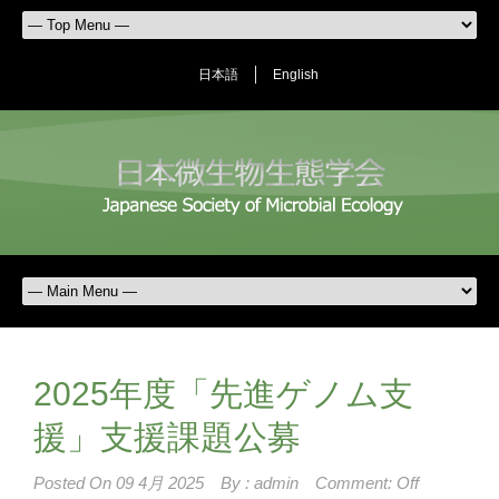
日本語
English
2025年度「先進ゲノム支
援」支援課題公募
Posted On
09 4月 2025
By :
admin
Comment: Off