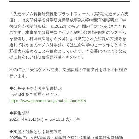
「先進ゲノム解析研究推進プラットフォーム（第2期先進ゲノム支
援）」は文部科学省科学研究費助成事業の学術変革領域研究『学
術研究支援基盤形成』 に2022年から6年間の予定で採択されたも
のです。本事業では最先端のゲノム解析及び情報解析のシステム
を整備し、科研費課題から公募により選定された課題の支援等を
通じて我が国のゲノム科学ひいては生命科学のピーク作りとすそ
野拡大を進めることを使命としています。本公募はそのような支
援に相応しい科研費課題を募るものです。
2025年度「先進ゲノム支援」支援課題の申請受付を以下の日程で
行います。
◆公募要項や支援申請書様式
下記URLをご参照ください。
https://www.genome-sci.jp/notification2025
◆募集期間
2025年4月15日(火) ～ 5月13日(火) 正午
◆支援の対象となる研究課題
2025年度に文部科学省・科学研究費助成事業（科学研究費補助