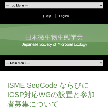
日本語
English
ISME SeqCode ならびに
ICSP対応WGの設置と参加
者募集について