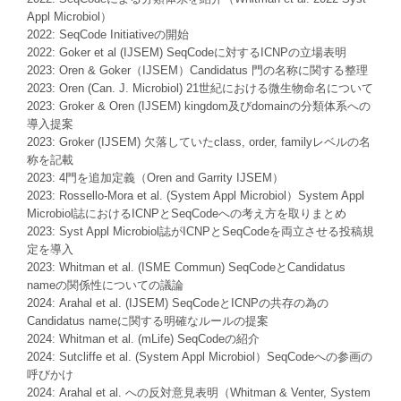
Appl Microbiol）
2022: SeqCode Initiativeの開始
2022: Goker et al (IJSEM) SeqCodeに対するICNPの立場表明
2023: Oren & Goker（IJSEM）Candidatus 門の名称に関する整理
2023: Oren (Can. J. Microbiol) 21世紀における微生物命名について
2023: Groker & Oren (IJSEM) kingdom及びdomainの分類体系への
導入提案
2023: Groker (IJSEM) 欠落していたclass, order, familyレベルの名
称を記載
2023: 4門を追加定義（Oren and Garrity IJSEM）
2023: Rossello-Mora et al. (System Appl Microbiol）System Appl
Microbiol誌におけるICNPとSeqCodeへの考え方を取りまとめ
2023: Syst Appl Microbiol誌がICNPとSeqCodeを両立させる投稿規
定を導入
2023: Whitman et al. (ISME Commun) SeqCodeとCandidatus
nameの関係性についての議論
2024: Arahal et al. (IJSEM) SeqCodeとICNPの共存の為の
Candidatus nameに関する明確なルールの提案
2024: Whitman et al. (mLife) SeqCodeの紹介
2024: Sutcliffe et al. (System Appl Microbiol）SeqCodeへの参画の
呼びかけ
2024: Arahal et al. への反対意見表明（Whitman & Venter, System