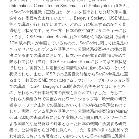
(International Committee on Systematics of Prokaryotes)
（
ICSP
に
は
SeqCode
推進派［正確には、ゲノムを基準とした分類体系を推
進する
］
委員も含まれています）
、
Bergey’s Society
、
IJSEM
誌上
等々で議論が行われていますが、どのように収束するのか全く見
通せない状況です。その一方、日本の微生物学ソサエティーにお
いては、
ICSP Executive Board
には
2023
年から
1
名の委員（理研・
JCM
坂本氏）が参画しているものの、
SeqCode
に関しては発足の
きっかけとなったゲノムを基準とする分類体系提案やその後の否
決に至るまでの議論において
、
日本からの研究者の関与は極めて
限られており（当時、
ICSP Executive Board
においては欠員状態
でした）、実質的に決定後の公開情報のみに触れるのみ、という
状況でした
。
また、
ICSP
での提案否決前後から
SeqCode
発足に至
るまで、数回の
ISME
大会におけるラウンドテーブルセッション等
での議論
、
ICSP
、
Bergey’s trust
関連の会合等を経てはいるもの
の
、
それらへの日本研究者の貢献も限られていました。そして、
それらの枠組み外で開催されたワークショップ等
、
欧米豪の研究
者ネットワーク主体での議論においてもその存在は希薄なもので
した。実際、ゲノム配列を基準とする分類体系の提案論文
(Murray
et al. 2020)
の査読過程において実施された個人的ネットワークに
よる国際的な意見聴取の対象となった日本の機関に所属する研究
者は
、
公開情報からは
2
名に限られ、また、以降の様々な意見を交
わす論文においても著者として加わっている日本の機関に所属す