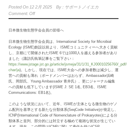
Posted On
12 2月 2025
By :
サポートノイエカ
Comment: Off
日本微生物生態学会会員の皆様へ
日本微生物生態学会会員は、
International Society for Microbial
Ecology (ISME)
創設以前より、
ISME
コミュニティーへ大きく貢献
し、京都にて開催された
ISME 6
では
1000
人を越える参加者があり
ました（諏訪氏執筆記事をご覧下さい
：
https://www.jstage.jst.go.jp/article/jsmeja/31/1/31_KJ00010256760/_pdf/
char/ja
)。
しかし、現在では、
ISME
大会への参加者数は減少し
、
運
営への貢献も薄れ（ボードメンバーはおらず、
Ambassador
浜崎
氏、岡部氏、
Young Ambassador
青井氏）、更にジャーナル編集
への貢献も低下しています
(ISME J: SE 1
名
, EB3
名、
ISME
Communications: EB1
名
)。
このような状況において、近年、
ISME
が主体となる微生物のゲノ
ム配列を基準とする新たな分類体系
(SeqCode Initiative)
が発足し、
ICNP(International Code of Nomenclature of Prokaryotes)
による分
類体系と並列、部分的には対立する極めて複雑な状況が生じてい
ます。現在、この問題は
ICNP
に関して責任を持つ
ICSP