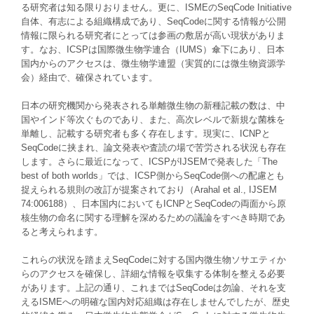
る研究者は知る限りおりません。更に、
ISME
の
SeqCode Initiative
自体
、
有志による組織構成であり
、
SeqCode
に関する情報が公開
情報に限られる研究者にとっては参画の敷居が高い現状がありま
す。なお、
ICSP
は国際微生物学連合（
IUMS
）傘下にあり、日本
国内からのアクセスは、微生物学連盟（実質的には微生物資源学
会）経由で、確保されています
。
日本の研究機関から発表される単離微生物の新種記載の数は、中
国やインド等次ぐものであり、また、高次レベルで新規な菌株を
単離し、記載する研究者も多く存在します。現実に、
ICNP
と
SeqCode
に挟まれ、論文発表や査読の場で苦労される状況も存在
します。さらに最近になって、
ICSP
が
IJSEM
で発表した「
The
best of both worlds
」では、
ICSP
側から
SeqCode
側への配慮とも
捉えられる規則の改訂が提案されており（
Arahal et al., IJSEM
74:006188
）、日本国内においても
ICNP
と
SeqCode
の両面から原
核生物の命名に関する理解を深めるための議論をすべき時期であ
ると考えられます。
これらの状況を踏まえ
SeqCode
に対する国内微生物ソサエティか
らのアクセスを確保し
、
詳細な情報を収集する体制を整える必要
があります。上記の通り
、
これまでは
SeqCode
は勿論、それを支
える
ISME
への明確な国内対応組織は存在しませんでしたが
、
歴史