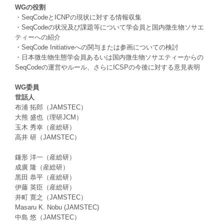
WGの役割
・SeqCodeとICNPの現状に対する情報収集
・SeqCodeの状況及び課題等について学会員と国内微生物ソサエ
ティーへの紹介
・SeqCode Initiativeへの関与または参画についての検討
・日本微生物生態学会員あるいは国内微生物ソサエティーからの
SeqCodeの運営やルール、さらにICSPの今後に対する意見表明
WG委員
世話人
布浦 拓郎（JAMSTEC）
大熊 盛也（理研JCM）
玉木 秀幸（産総研）
高井 研（JAMSTEC）
鎌形 洋一（産総研）
成廣 隆（産総研）
黒田 恭平（産総研）
伊藤 英臣（産総研）
井町 寛之（JAMSTEC）
Masaru K. Nobu (JAMSTEC)
中島 悠（JAMSTEC）