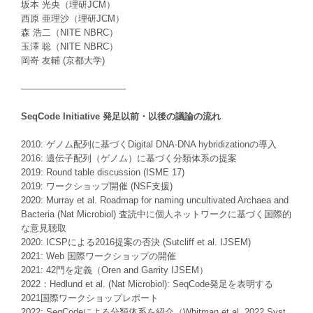
坂本 光央（理研JCM）
西原 亜理沙（理研JCM）
森 浩二（NITE NBRC）
玉澤 聡（NITE NBRC）
岡嵜 友輔 (京都大学)
———————————–
SeqCode Initiative 発足以前・以後の議論の流れ
2010: ゲノム配列に基づくDigital DNA-DNA hybridizationの導入
2016: 遺伝子配列（ゲノム）に基づく分類体系の提案
2019: Round table discussion (ISME 17)
2019: ワークショップ開催 (NSF支援)
2020: Murray et al. Roadmap for naming uncultivated Archaea and
Bacteria (Nat Microbiol) 査読中に個人ネットワークに基づく国際的
な意見聴取
2020: ICSPによる2016提案の否決 (Sutcliff et al. IJSEM)
2021: Web 国際ワークショップの開催
2021: 42門を定義（Oren and Garrity IJSEM）
2022：Hedlund et al. (Nat Microbiol): SeqCode発足を表明する
2021国際ワークショップレポート
2022: SeqCodeによる分類体系を紹介（Whitman et al. 2022 Syst