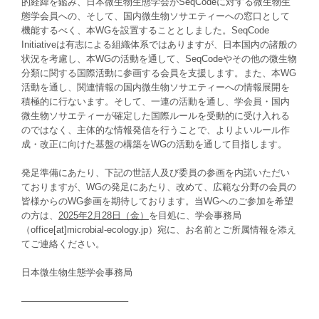
的経緯を鑑み
、
日本微生物生態学会が
SeqCode
に対する微生物生
態学会員への、そして、国内微生物ソサエティーへの窓口として
機能するべく、本
WG
を設置することとしました
。
SeqCode
Initiative
は有志による組織体系ではありますが、日本国内の諸般の
状況を考慮し
、
本
WG
の活動を通して、
SeqCode
やその他の微生物
分類に関する国際活動に参画する会員を支援します。また、本
WG
活動を通し、関連情報の国内微生物ソサエティーへの情報展開を
積極的に行ないます
。
そして、一連の活動を通し、学会員・国内
微生物ソサエティーが確定した国際ルールを受動的に受け入れる
のではなく、主体的な情報発信を行うことで、よりよいルール作
成・改正に向けた基盤の構築を
WG
の活動を通して目指します
。
発足準備にあたり、下記の世話人及び委員の参画を内諾いただい
ておりますが、
WG
の発足にあたり、改めて、広範な分野の会員の
皆様からの
WG
参画を期待しております。
当WGへのご参加を希望
の方は、
2025年2月28日（金）
を目処に、学会事務局
（office[at]microbial-ecology.jp）宛に、お名前とご所属情報を添え
てご連絡ください。
日本微生物生態学会事務局
———————————–