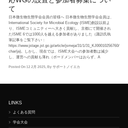
て
日本微生物生態学会会員の皆様へ 日本微生物生態学会会員は、
International Society for Microbial Ecology (ISME)創設以前よ
り、ISMEコミュニティーへ大きく貢献し、京都にて開催され
たISME 6では1000人を越える参加者がありました（諏訪氏執
筆記事をご覧下さい：
https://www.jstage.jst.go.jp/article/jsmeja/31/1/31_KJ00010256760/_pdf/
char/ja)。しかし、現在では、ISME大会への参加者数は減少
し、運営への貢献も薄れ（ボードメンバーはおらず、A
Posted On
12 2月 2025
,
By
サポートノイエカ
LINKS
よくある質問
学会大会