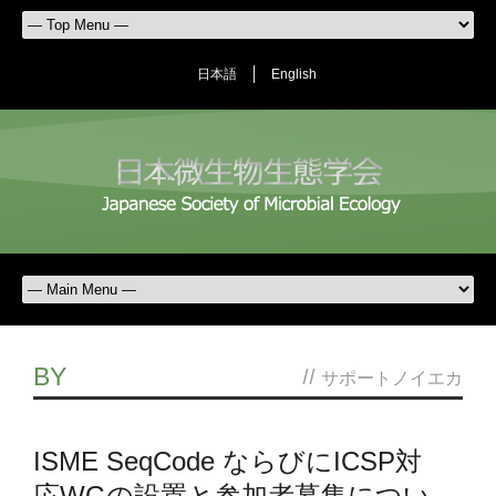
日本語
English
BY
//
サポートノイエカ
ISME SeqCode ならびにICSP対
応WGの設置と参加者募集につい