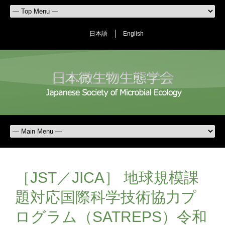
日本語
English
［JST／JICA］ 地球規模課
題対応国際科学技術協力プ
ログラム（SATREPS）令和