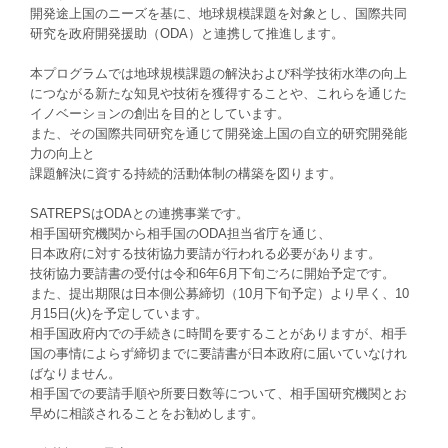
開発途上国のニーズを基に、地球規模課題を対象とし、国際共同
研究を政府開発援助（ODA）と連携して推進します。
本プログラムでは地球規模課題の解決および科学技術水準の向上
につながる新たな知見や技術を獲得することや、これらを通じた
イノベーションの創出を目的としています。
また、その国際共同研究を通じて開発途上国の自立的研究開発能
力の向上と
課題解決に資する持続的活動体制の構築を図ります。
SATREPSはODAとの連携事業です。
相手国研究機関から相手国のODA担当省庁を通じ、
日本政府に対する技術協力要請が行われる必要があります。
技術協力要請書の受付は令和6年6月下旬ごろに開始予定です。
また、提出期限は日本側公募締切（10月下旬予定）より早く、10
月15日(火)を予定しています。
相手国政府内での手続きに時間を要することがありますが、相手
国の事情によらず締切までに要請書が日本政府に届いていなけれ
ばなりません。
相手国での要請手順や所要日数等について、相手国研究機関とお
早めに相談されることをお勧めします。