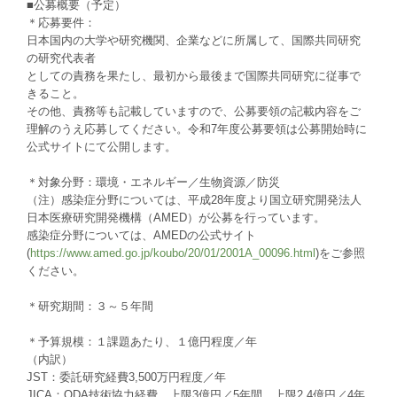
■公募概要（予定）
＊応募要件：
日本国内の大学や研究機関、企業などに所属して、国際共同研究
の研究代表者
としての責務を果たし、最初から最後まで国際共同研究に従事で
きること。
その他、責務等も記載していますので、公募要領の記載内容をご
理解のうえ応募してください。令和7年度公募要領は公募開始時に
公式サイトにて公開します。
＊対象分野：環境・エネルギー／生物資源／防災
（注）感染症分野については、平成28年度より国立研究開発法人
日本医療研究開発機構（AMED）が公募を行っています。
感染症分野については、AMEDの公式サイト
(
https://www.amed.go.jp/koubo/20/01/2001A_00096.html
)をご参照
ください。
＊研究期間：３～５年間
＊予算規模：１課題あたり、１億円程度／年
（内訳）
JST：委託研究経費3,500万円程度／年
JICA：ODA技術協力経費 上限3億円／5年間、上限2.4億円／4年