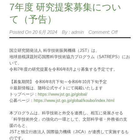
7年度 研究提案募集につい
て（予告）
Posted On
20 6月 2024
By :
admin
Comment: Off
国立研究開発法人 科学技術振興機構（JST）は、
地球規模課題対応国際科学技術協力プログラム（SATREPS）にお
いて、
令和7年度の研究提案を令和6年8月より募集する予定です。
【募集期間】 令和6年8月下旬～令和6年10月下旬予定
※最新情報は、随時公式サイトにて掲載いたします
トップページ：
https://www.jst.go.jp/global/
公募ページ：
https://www.jst.go.jp/global/koubo/index.html
本プログラムは、科学技術と外交を連携し、相互に発展させる
「科学技術外交」の強化の一環として、文部科学省・外務省の支
援のもと、
JSTと独立行政法人 国際協力機構（JICA）が連携して実施するも
のです。