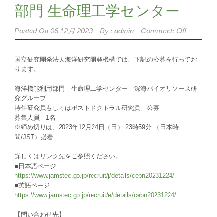
部門 生命理工学センター
Posted On
06 12月 2023
By :
admin
Comment: Off
国立研究開発法人海洋研究開発機構では、下記の公募を行ってお
ります。
海洋機能利用部門 生命理工学センター 深海バイオリソース研
究グループ
特任研究員もしくはポストドクトラル研究員 公募
募集人員 1名
※締め切りは、2023年12月24日（日） 23時59分 （日本時
間/JST）必着
詳しくはリンク先をご参照ください。
■日本語ページ
https://www.jamstec.go.jp/recruit/j/details/cebn20231224/
■英語ページ
https://www.jamstec.go.jp/recruit/e/details/cebn20231224/
【問い合わせ先】