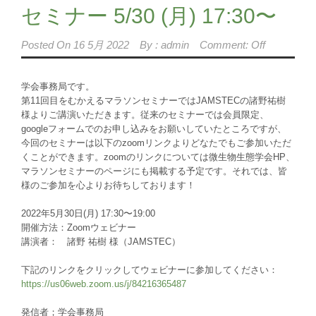
セミナー 5/30 (月) 17:30〜
Posted On
16 5月 2022
By :
admin
Comment: Off
学会事務局です。
第11回目をむかえるマラソンセミナーではJAMSTECの諸野祐樹
様よりご講演いただきます。従来のセミナーでは会員限定、
googleフォームでのお申し込みをお願いしていたところですが、
今回のセミナーは以下のzoomリンクよりどなたでもご参加いただ
くことができます。zoomのリンクについては微生物生態学会HP、
マラソンセミナーのページにも掲載する予定です。それでは、皆
様のご参加を心よりお待ちしております！
2022年5月30日(月) 17:30〜19:00
開催方法：Zoomウェビナー
講演者： 諸野 祐樹 様（JAMSTEC）
下記のリンクをクリックしてウェビナーに参加してください：
https://us06web.zoom.us/j/84216365487
発信者；学会事務局