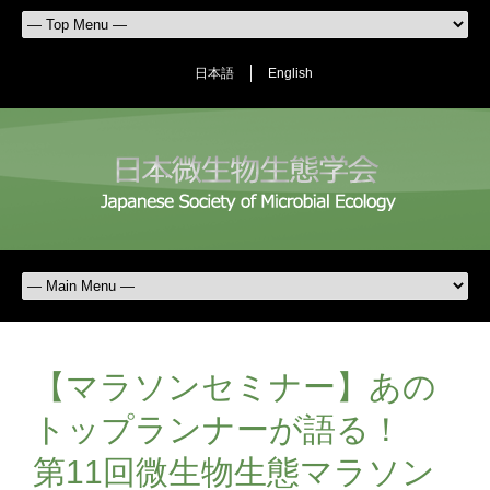
日本語
English
【マラソンセミナー】あの
トップランナーが語る！
第11回微生物生態マラソン