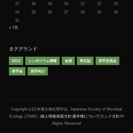
17
18
19
20
21
22
23
24
25
26
27
28
29
30
31
« 7月
タググランド
2013
シンポジウム情報
会員
和文誌
若手交流会
若手会
若手向け
Copyright (c)日本微生物生態学会, Japanese Society of Microbial
Ecology (JSME). |
個人情報保護方針
|
著作権について
|
リンク方針
All
Rights Reserved