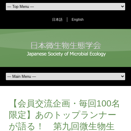
日本語
English
【会員交流企画・毎回100名
限定】あのトップランナー
が語る！ 第九回微生物生