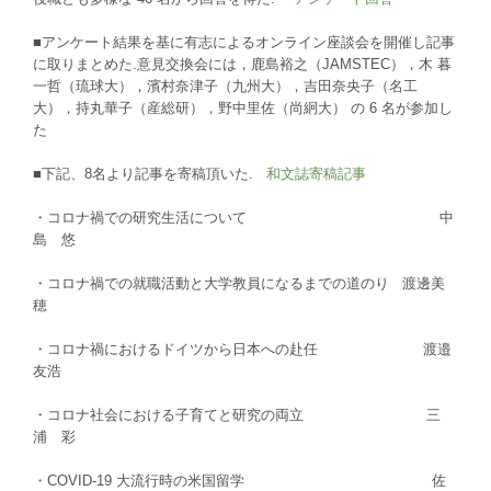
■アンケート結果を基に有志によるオンライン座談会を開催し記事
に取りまとめた.意見交換会には，鹿島裕之（JAMSTEC），木 暮
一哲（琉球大），濱村奈津子（九州大），吉田奈央子（名工
大），持丸華子（産総研），野中里佐（尚絅大） の 6 名が参加し
た
■下記、8名より記事を寄稿頂いた.
和文誌寄稿記事
・コロナ禍での研究生活について 中
島 悠
・コロナ禍での就職活動と大学教員になるまでの道のり 渡邊美
穂
・コロナ禍におけるドイツから日本への赴任 渡邉
友浩
・コロナ社会における子育てと研究の両立 三
浦 彩
・COVID-19 大流行時の米国留学 佐