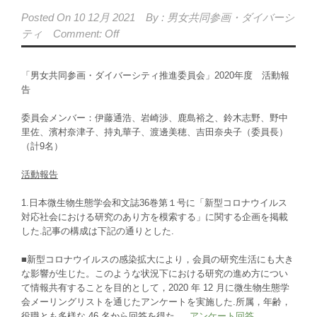
Posted On
10 12月 2021
By :
男女共同参画・ダイバーシ
ティ
Comment: Off
「男女共同参画・ダイバーシティ推進委員会」2020年度 活動報
告
委員会メンバー：伊藤通浩、岩崎渉、鹿島裕之、鈴木志野、野中
里佐、濱村奈津子、持丸華子、渡邊美穂、吉田奈央子（委員長）
（計9名）
活動報告
1.日本微生物生態学会和文誌36巻第１号に「新型コロナウイルス
対応社会における研究のあり方を模索する」に関する企画を掲載
した.記事の構成は下記の通りとした.
■新型コロナウイルスの感染拡大により，会員の研究生活にも大き
な影響が生じた。このような状況下における研究の進め方につい
て情報共有することを目的として，2020 年 12 月に微生物生態学
会メーリングリストを通じたアンケートを実施した.所属，年齢，
役職とも多様な 46 名から回答を得た.
アンケート回答